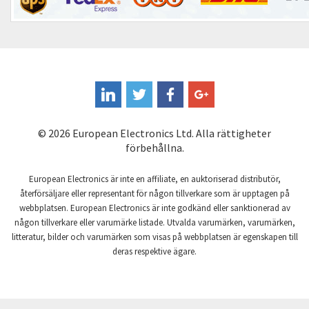
Control Techniques
4,940
Controlli
3,956
Coote
4,987
Coperion K-Tron
3,947
Coutant Electronics
3,082
© 2026 European Electronics Ltd. Alla rättigheter
Coutant Lambda
3,729
förbehållna.
Craig And Derricott
3,222
European Electronics är inte en affiliate, en auktoriserad distributör,
Crompton Controls
4,075
återförsäljare eller representant för någon tillverkare som är upptagen på
webbplatsen. European Electronics är inte godkänd eller sanktionerad av
Crompton Instruments
4,498
någon tillverkare eller varumärke listade. Utvalda varumärken, varumärken,
litteratur, bilder och varumärken som visas på webbplatsen är egenskapen till
Crouse Hinds
3,287
deras respektive ägare.
Crouzet
3,000
Crydom
3,673