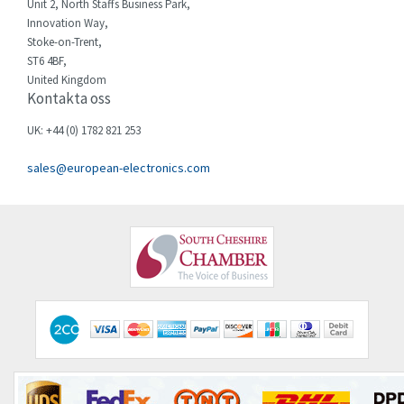
Unit 2, North Staffs Business Park,
Chessell
3,259
Innovation Way,
Stoke-on-Trent,
Chint
4,022
ST6 4BF,
United Kingdom
Chloride
4,523
Kontakta oss
Cincinnati Milacron
3,363
UK: +44 (0) 1782 821 253
Citel
3,317
sales@european-electronics.com
Clem
4,406
Cognex
4,607
Comau
4,089
Comepi
3,714
Comitronic
4,888
Contactum
3,535
Contraves
4,993
Contrinex
3,423