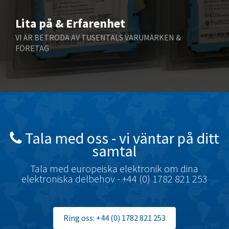
Bernstein
4,556
Lita på & Erfarenhet
Bihl+Wiedemann
4,392
VI ÄR BETRODA AV TUSENTALS VARUMÄRKEN &
Boneham & Turner
4,176
FÖRETAG
Bonfiglioli
3,103
Bosch Rexroth
3,231
Bottero
3,654
Brady
3,245
British Encoder
4,967
Tala med oss ​​- vi väntar på ditt
samtal
Brodersen
4,442
Brook Crompton
Tala med europeiska elektronik om dina
4,217
elektroniska delbehov - +44 (0) 1782 821 253
Brown Boveri
3,235
Broyce Control
4,788
Ring oss: +44 (0) 1782 821 253
Bti
3,084