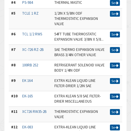
#4
PS-984
THERMAL MASTIC
Se
#5
TCLE 1 RZ
1/2IN X 5/8IN ODF
Se
THERMOSTATIC EXPANSION
VALVE
#6
TCL 1/2 RWS
54FT TUBE THERMOSTATIC
Se
EXPANSION VALVE 3/8IN X 5/8...
#7
XC-726 RZ-2B
SAE THERMO EXPANSION VALVE
Se
BRASS 3/4IN OTHER VALVE
#8
100RB 2S2
REFRIGERANT SOLENOID VALVE
Se
BODY 1/4IN ODF
#9
EK 164
EXTRA KLEAN LIQUID LINE
Se
FILTER-DRIER 1/2IN SAE
#10
EK-165
EXTRA KLEAN 5/8 SAE FILTER-
Se
DRIER MISCELLANEOUS
#11
XC726 RW35-2B
THERMOSTATIC EXPANSION
Se
VALVE
#12
EK-083
EXTRA-KLEAN LIQUID LINE
Se