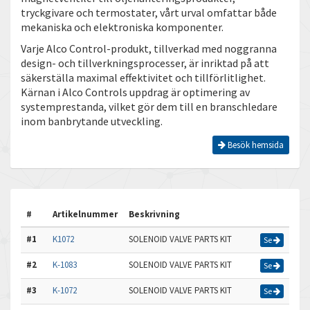
tryckgivare och termostater, vårt urval omfattar både
mekaniska och elektroniska komponenter.
Varje Alco Control-produkt, tillverkad med noggranna
design- och tillverkningsprocesser, är inriktad på att
säkerställa maximal effektivitet och tillförlitlighet.
Kärnan i Alco Controls uppdrag är optimering av
systemprestanda, vilket gör dem till en branschledare
inom banbrytande utveckling.
Besök hemsida
#
Artikelnummer
Beskrivning
#1
K1072
SOLENOID VALVE PARTS KIT
Se
#2
K-1083
SOLENOID VALVE PARTS KIT
Se
#3
K-1072
SOLENOID VALVE PARTS KIT
Se