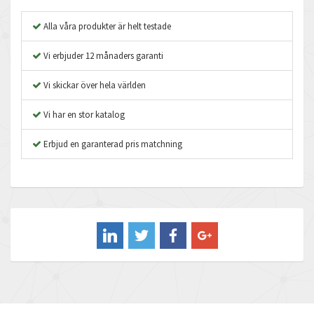
Apex Dynamics
3,728
Alla våra produkter är helt testade
Asco Numatics
3,088
Vi erbjuder 12 månaders garanti
Atos
4,152
Vi skickar över hela världen
Autonics
3,417
Vi har en stor katalog
Aventics
4,422
B&R
Erbjud en garanterad pris matchning
4,757
Baco
3,483
Baldor
4,817
Balluff
4,965
Banner
4,210
Barber Colman
3,879
Barksdale
4,791