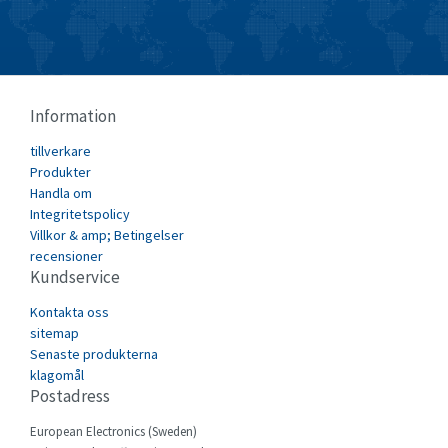
Burgess
3,713
Burkert
4,054
Bussmann
4,869
Information
Cablecraft
3,484
tillverkare
Cabur
4,496
Produkter
Canalplast
Handla om
3,642
Integritetspolicy
Carlo Gavazzi
3,412
Villkor & amp; Betingelser
recensioner
Castell
4,439
Kundservice
Cefco
3,305
Kontakta oss
Cegelec
sitemap
3,958
Senaste produkterna
Celduc
3,479
klagomål
Postadress
Cello-lite
4,592
European Electronics (Sweden)
Cherry
3,890