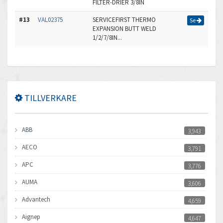
FILTER-DRIER 3/8IN
#13
VAL02375
SERVICEFIRST THERMO
Se
EXPANSION BUTT WELD
1/2/7/8IN...
TILLVERKARE
ABB
3,943
AECO
3,791
APC
3,776
AUMA
3,606
Advantech
4,659
Aignep
4,647