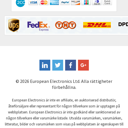
Contactum
3,903
Contraves
4,245
Contrinex
4,047
Control Techniques
3,585
Controlli
3,042
Coote
4,074
Coperion K-Tron
3,614
Coutant Electronics
3,783
© 2026 European Electronics Ltd. Alla rättigheter
Coutant Lambda
4,002
förbehållna.
Craig And Derricott
3,303
European Electronics är inte en affiliate, en auktoriserad distributör,
Crompton Controls
3,345
återförsäljare eller representant för någon tillverkare som är upptagen på
webbplatsen. European Electronics är inte godkänd eller sanktionerad av
Crompton Instruments
3,755
någon tillverkare eller varumärke listade. Utvalda varumärken, varumärken,
litteratur, bilder och varumärken som visas på webbplatsen är egenskapen till
Crouse Hinds
4,118