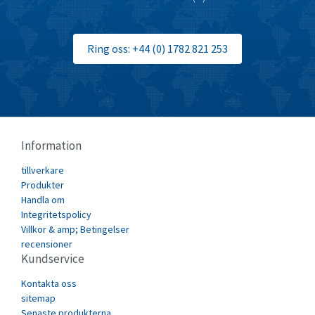
Brown Boveri
4,476
Broyce Control
3,457
Ring oss: +44 (0) 1782 821 253
Bti
3,032
Burgess
3,266
Burkert
4,557
Bussmann
3,588
Information
Cablecraft
3,778
tillverkare
Cabur
3,623
Produkter
Canalplast
Handla om
4,598
Integritetspolicy
Carlo Gavazzi
4,989
Villkor & amp; Betingelser
recensioner
Castell
4,558
Kundservice
Cefco
4,518
Kontakta oss
Cegelec
sitemap
4,220
Senaste produkterna