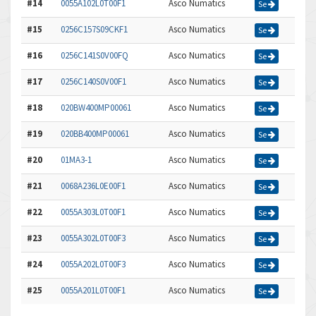
#14
0055A102L0T00F1
Asco Numatics
Se
#15
0256C157S09CKF1
Asco Numatics
Se
#16
0256C141S0V00FQ
Asco Numatics
Se
#17
0256C140S0V00F1
Asco Numatics
Se
#18
020BW400MP00061
Asco Numatics
Se
#19
020BB400MP00061
Asco Numatics
Se
#20
01MA3-1
Asco Numatics
Se
#21
0068A236L0E00F1
Asco Numatics
Se
#22
0055A303L0T00F1
Asco Numatics
Se
#23
0055A302L0T00F3
Asco Numatics
Se
#24
0055A202L0T00F3
Asco Numatics
Se
#25
0055A201L0T00F1
Asco Numatics
Se