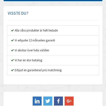
Amphenol
4,326
Amplicon Liveline
4,779
VISSTE DU?
Anybus
3,488
Apex Dynamics
3,975
Alla våra produkter är helt testade
Asco Numatics
3,412
Vi erbjuder 12 månaders garanti
Atos
3,065
Vi skickar över hela världen
Autonics
4,172
Vi har en stor katalog
Aventics
4,956
B&R
Erbjud en garanterad pris matchning
4,242
Baco
4,646
Baldor
3,726
Balluff
3,477
Banner
3,297