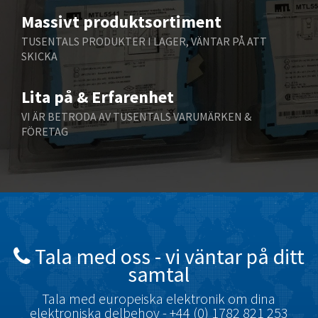
Massivt produktsortiment
Benzlers
3,048
TUSENTALS PRODUKTER I LAGER, VÄNTAR PÅ ATT
Berger Lahr
3,832
SKICKA
Bernstein
3,343
Lita på & Erfarenhet
Bihl+Wiedemann
3,613
VI ÄR BETRODA AV TUSENTALS VARUMÄRKEN &
Boneham & Turner
3,651
FÖRETAG
Bonfiglioli
4,334
Bosch Rexroth
3,228
Bottero
3,426
Brady
3,936
British Encoder
4,637
Tala med oss ​​- vi väntar på ditt
samtal
Brodersen
4,536
Brook Crompton
Tala med europeiska elektronik om dina
4,708
elektroniska delbehov - +44 (0) 1782 821 253