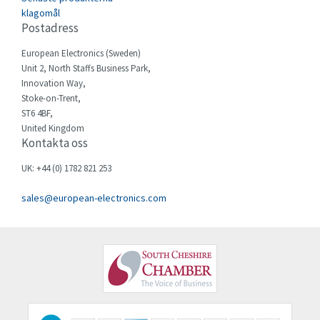
Celduc
4,937
klagomål
Postadress
Cello-lite
3,455
European Electronics (Sweden)
Cherry
4,899
Unit 2, North Staffs Business Park,
Chessell
4,941
Innovation Way,
Stoke-on-Trent,
Chint
3,741
ST6 4BF,
United Kingdom
Chloride
4,637
Kontakta oss
Cincinnati Milacron
3,032
UK: +44 (0) 1782 821 253
Citel
4,511
sales@european-electronics.com
Clem
3,426
Cognex
4,231
Comau
4,437
Comepi
3,102
Comitronic
4,229