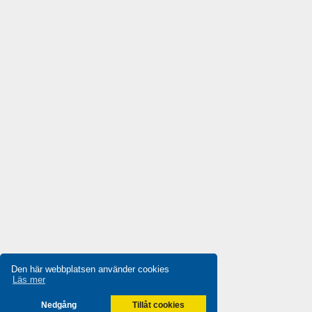
Die-pat
4,035
Diell
4,679
Digiplan
4,392
Dinkle
3,864
Dixell
4,292
Doepke
3,445
Druck
4,025
Ducati Energia
4,822
Dungs
4,480
Durakool
4,489
Dwyer
4,449
Den här webbplatsen använder cookies
Läs mer
E-t-a Engineering Technology
3,541
Nedgång
Tillåt cookies