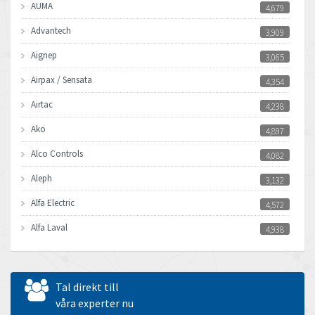
AUMA
4,679
Advantech
3,909
Aignep
3,065
Airpax / Sensata
4,354
Airtac
4,238
Ako
4,897
Alco Controls
4,082
Aleph
3,132
Alfa Electric
4,572
Alfa Laval
4,938
Allen Bradley
3,685
Allen West
4,918
Tal direkt till
Amperite
våra experter nu
4,237