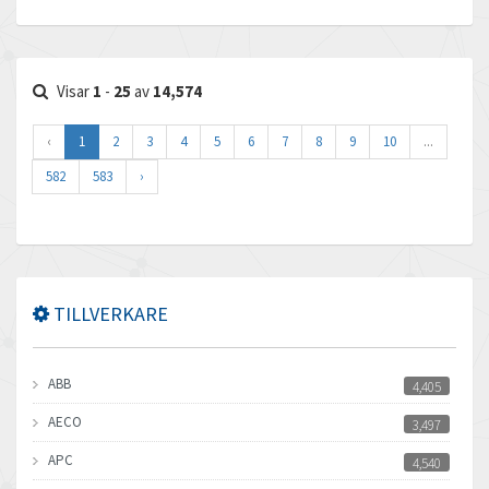
Visar
1
-
25
av
14,574
‹
1
2
3
4
5
6
7
8
9
10
...
582
583
›
TILLVERKARE
ABB
4,405
AECO
3,497
APC
4,540