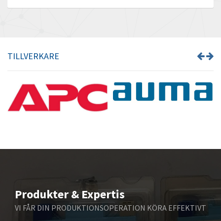
Barber Colman
3,763
Barksdale
4,337
Bartec
3,426
TILLVERKARE
Bauer Gear Motor
4,559
Baumer
3,884
Baumuller
4,150
Bbc
3,656
Bd Sensors
4,813
Beckhoff
3,815
Beijer Electronics
4,997
Belimo
3,608
Produkter & Expertis
Belling Lee
4,631
VI FÅR DIN PRODUKTIONSOPERATION KÖRA EFFEKTIVT
Bently Nevada
4,305