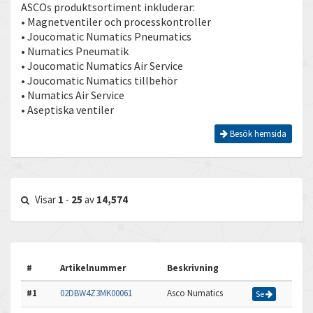
ASCOs produktsortiment inkluderar:
• Magnetventiler och processkontroller
• Joucomatic Numatics Pneumatics
• Numatics Pneumatik
• Joucomatic Numatics Air Service
• Joucomatic Numatics tillbehör
• Numatics Air Service
• Aseptiska ventiler
Besök hemsida
Visar
1
-
25
av
14,574
#
Artikelnummer
Beskrivning
#1
02DBW4Z3MK00061
Asco Numatics
Se