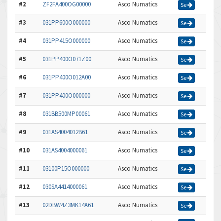
#2
ZF2FA400OG00000
Asco Numatics
Se
#3
031PP600O000000
Asco Numatics
Se
#4
031PP415O000000
Asco Numatics
Se
#5
031PP400O071Z00
Asco Numatics
Se
#6
031PP400O012A00
Asco Numatics
Se
#7
031PP400O000000
Asco Numatics
Se
#8
031BB500MP00061
Asco Numatics
Se
#9
031AS4004012B61
Asco Numatics
Se
#10
031AS4004000061
Asco Numatics
Se
#11
03100P15O000000
Asco Numatics
Se
#12
030SA4414000061
Asco Numatics
Se
#13
02DBW4Z3MK14A61
Asco Numatics
Se