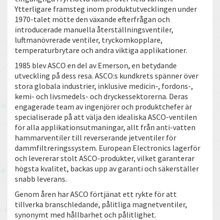
Ytterligare framsteg inom produktutvecklingen under
1970-talet mötte den växande efterfrågan och
introducerade manuella återställningsventiler,
luftmanövrerade ventiler, tryckomkopplare,
temperaturbrytare och andra viktiga applikationer.
1985 blev ASCO en del av Emerson, en betydande
utveckling på dess resa. ASCO:s kundkrets spänner över
stora globala industrier, inklusive medicin-, fordons-,
kemi- och livsmedels- och dryckessektorerna. Deras
engagerade team av ingenjörer och produktchefer är
specialiserade på att välja den idealiska ASCO-ventilen
för alla applikationsutmaningar, allt från anti-vatten
hammarventiler till reverserande jetventiler för
dammfiltreringssystem. European Electronics lagerför
och levererar stolt ASCO-produkter, vilket garanterar
högsta kvalitet, backas upp av garanti och säkerställer
snabb leverans.
Genom åren har ASCO förtjänat ett rykte för att
tillverka branschledande, pålitliga magnetventiler,
synonymt med hållbarhet och pålitlighet.