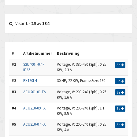
Visar
1
-
25
av
134
#
Artikelnummer
Beskrivning
#1
S2U400T-07 F
Voltage, V: 380-480 (3ph), 0.75
Se
IP66
KW, 2.3 A
#2
BX180L4
30 HP, 22 KW, Frame Size: 180
Se
#3
ACU201-01-FA
Voltage, V: 200-240 (3ph), 0.25
Se
KW, 1.6 A
#4
ACU210-09 FA
Voltage, V: 200-240 (3ph), 1.1
Se
KW, 5.5 A
#5
ACU210-07 FA
Voltage, V: 200-240 (3ph), 0.75
Se
KW, 4 A