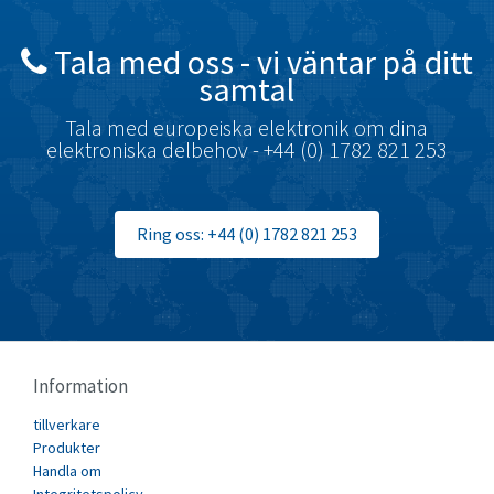
Brady
4,728
British Encoder
3,315
Tala med oss ​​- vi väntar på ditt
samtal
Brodersen
3,887
Brook Crompton
Tala med europeiska elektronik om dina
3,874
elektroniska delbehov - +44 (0) 1782 821 253
Brown Boveri
3,145
Broyce Control
3,690
Ring oss: +44 (0) 1782 821 253
Bti
3,907
Burgess
3,155
Burkert
3,113
Bussmann
3,193
Information
Cablecraft
4,689
tillverkare
Cabur
3,715
Produkter
Canalplast
Handla om
4,494