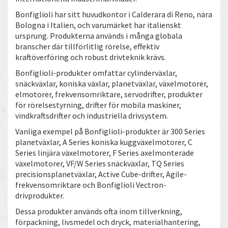
Bonfiglioli har sitt huvudkontor i Calderara di Reno, nära
Bologna i Italien, och varumärket har italienskt
ursprung. Produkterna används i många globala
branscher där tillförlitlig rörelse, effektiv
kraftöverföring och robust drivteknik krävs.
Bonfiglioli-produkter omfattar cylinderväxlar,
snäckväxlar, koniska växlar, planetväxlar, växelmotorer,
elmotorer, frekvensomriktare, servodrifter, produkter
för rörelsestyrning, drifter för mobila maskiner,
vindkraftsdrifter och industriella drivsystem.
Vanliga exempel på Bonfiglioli-produkter är 300 Series
planetväxlar, A Series koniska kuggväxelmotorer, C
Series linjära växelmotorer, F Series axelmonterade
växelmotorer, VF/W Series snäckväxlar, TQ Series
precisionsplanetväxlar, Active Cube-drifter, Agile-
frekvensomriktare och Bonfiglioli Vectron-
drivprodukter.
Dessa produkter används ofta inom tillverkning,
förpackning, livsmedel och dryck, materialhantering,