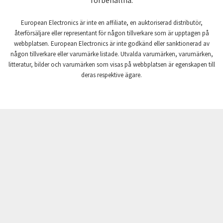
förbehållna.
Craig And Derricott
3,065
European Electronics är inte en affiliate, en auktoriserad distributör,
Crompton Controls
3,962
återförsäljare eller representant för någon tillverkare som är upptagen på
webbplatsen. European Electronics är inte godkänd eller sanktionerad av
Crompton Instruments
3,053
någon tillverkare eller varumärke listade. Utvalda varumärken, varumärken,
litteratur, bilder och varumärken som visas på webbplatsen är egenskapen till
Crouse Hinds
3,648
deras respektive ägare.
Crouzet
4,938
Crydom
4,826
Cutler Hammer
4,132
DEMAG
4,017
Daito
3,459
Danaher Controls
4,865
Danaher Motion
3,664
Danfoss
3,562
Datasensing