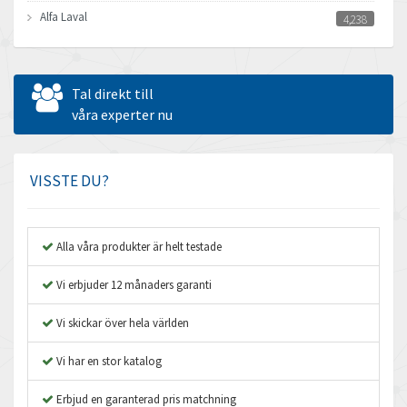
Alfa Laval
4,238
Allen Bradley
3,095
Allen West
3,545
Tal direkt till
Amperite
våra experter nu
4,432
Amphenol
4,326
Amplicon Liveline
3,082
VISSTE DU?
Anybus
4,240
Apex Dynamics
3,718
Alla våra produkter är helt testade
Asco Numatics
3,207
Vi erbjuder 12 månaders garanti
Atos
4,673
Vi skickar över hela världen
Autonics
3,973
Vi har en stor katalog
Aventics
4,426
B&R
Erbjud en garanterad pris matchning
4,715