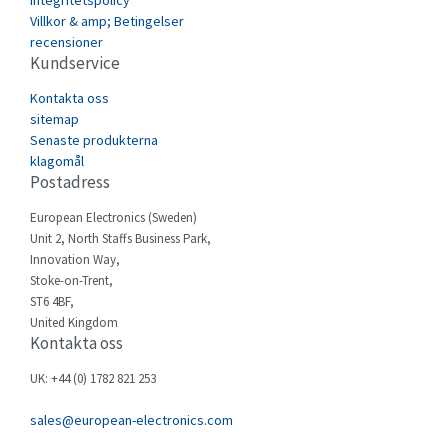
Integritetspolicy
Carlo Gavazzi
3,542
Villkor & amp; Betingelser
recensioner
Castell
4,698
Kundservice
Cefco
3,262
Kontakta oss
Cegelec
sitemap
4,283
Senaste produkterna
Celduc
4,979
klagomål
Postadress
Cello-lite
4,416
European Electronics (Sweden)
Cherry
3,945
Unit 2, North Staffs Business Park,
Chessell
4,460
Innovation Way,
Stoke-on-Trent,
Chint
3,852
ST6 4BF,
United Kingdom
Chloride
3,642
Kontakta oss
Cincinnati Milacron
3,083
UK: +44 (0) 1782 821 253
Citel
4,623
sales@european-electronics.com
Clem
4,728