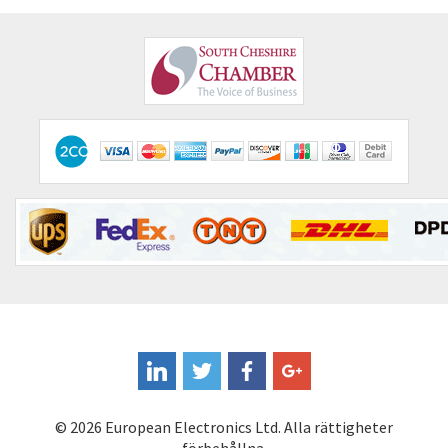
Cognex
3,705
Comau
4,677
Comepi
3,765
Comitronic
3,175
Contactum
4,896
Contraves
3,736
Contrinex
3,840
Control Techniques
4,653
Controlli
4,597
Coote
4,627
Coperion K-Tron
3,374
Coutant Electronics
4,184
© 2026 European Electronics Ltd. Alla rättigheter
Coutant Lambda
3,267