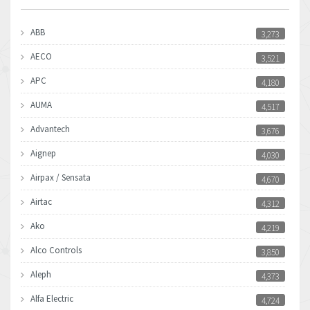
ABB
3,273
AECO
3,521
APC
4,180
AUMA
4,517
Advantech
3,676
Aignep
4,030
Airpax / Sensata
4,670
Airtac
4,312
Ako
4,219
Alco Controls
3,850
Aleph
4,373
Alfa Electric
4,724