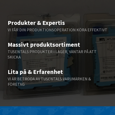
4,436
Beijer Electronics
3,899
Belimo
4,255
Produkter & Expertis
Belling Lee
3,741
VI FÅR DIN PRODUKTIONSOPERATION KÖRA EFFEKTIVT
Bently Nevada
4,582
Massivt produktsortiment
Benzlers
4,177
TUSENTALS PRODUKTER I LAGER, VÄNTAR PÅ ATT
Berger Lahr
4,182
SKICKA
Bernstein
4,748
Lita på & Erfarenhet
Bihl+Wiedemann
4,071
VI ÄR BETRODA AV TUSENTALS VARUMÄRKEN &
Boneham & Turner
4,813
FÖRETAG
Bonfiglioli
4,238
Bosch Rexroth
4,599
Bottero
3,086