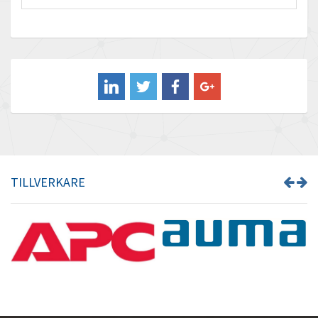
Baco
3,152
Baldor
3,779
Balluff
3,419
Banner
4,828
Barber Colman
3,954
Barksdale
3,881
Bartec
4,093
TILLVERKARE
Bauer Gear Motor
4,167
Baumer
3,554
Baumuller
3,029
Bbc
4,983
Bd Sensors
3,686
Beckhoff