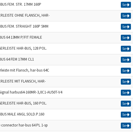
BUS FEM. STR. 17MM 160P
Se
RLEISTE OHNE FLANSCH, HAR-
Se
BUS FEM. STRAIGHT 160P 5MM
Se
US 64 13MM P/FIT FEMALE
Se
ERLEISTE HAR-BUS, 128 POL.
Se
US 64 FEM 17MM CL1
Se
rleiste mit Flansch, har-bus 64C
Se
RLEISTE MIT FLANSCH, HAR-
Se
Signal harbus64-160MR-3,0C1-AU50T-V4
Se
ERLEISTE HAR-BUS, 160 POL.
Se
BUS MALE ANGL.SOLD.P.160
Se
 connector har-bus 64 PL 1-sp
Se