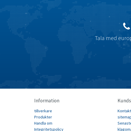
Tala med europ
Information
Kunds
tillverkare
Kontak
Produkter
sitema
Handla om
Senast
Integritetspolicy
klagom