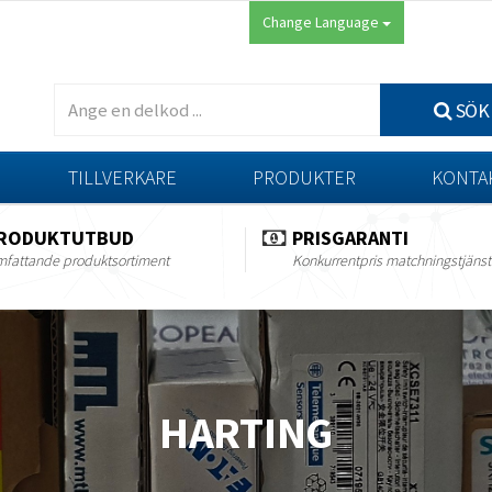
Change Language
SÖK
TILLVERKARE
PRODUKTER
KONTA
RODUKTUTBUD
PRISGARANTI
fattande produktsortiment
Konkurrentpris matchningstjänst
HARTING