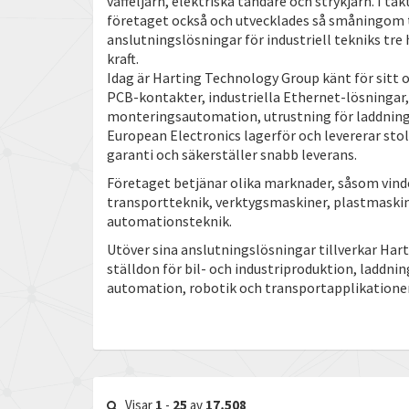
våffeljärn, elektriska tändare och strykjärn. I ta
företaget också och utvecklades så småningom t
anslutningslösningar för industriell tekniks tre 
kraft.
Idag är Harting Technology Group känt för sitt 
PCB-kontakter, industriella Ethernet-lösningar,
monteringsautomation, utrustning för laddning
European Electronics lagerför och levererar stol
garanti och säkerställer snabb leverans.
Företaget betjänar olika marknader, såsom vinde
transportteknik, verktygsmaskiner, plastmaski
automationsteknik.
Utöver sina anslutningslösningar tillverkar Har
ställdon för bil- och industriproduktion, laddni
automation, robotik och transportapplikationer
Visar
1
-
25
av
17,508