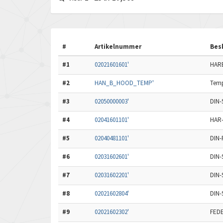
#
Artikelnummer
Bes
#1
02021601601'
HARB
#2
HAN_B_HOOD_TEMP'
Temp
#3
02050000003'
DIN-
#4
02041601101'
HAR-
#5
02040481101'
DIN-
#6
02031602601'
DIN-
#7
02031602201'
DIN-
#8
02021602804'
DIN-
#9
02021602302'
FEDE