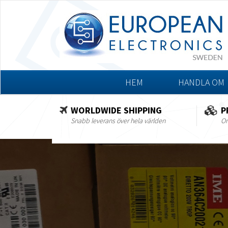
HEM
HANDLA OM
WORLDWIDE SHIPPING
P
Snabb leverans över hela världen
Om