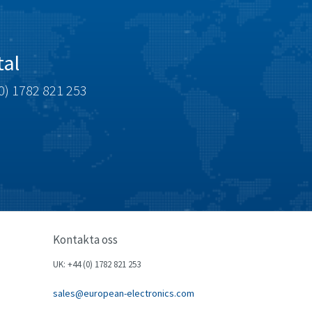
Celduc
4,979
Cello-lite
4,416
tal
Cherry
3,945
Chessell
0) 1782 821 253
4,460
Chint
3,852
Chloride
3,642
Cincinnati Milacron
3,083
Citel
4,623
Clem
4,728
Cognex
3,705
Kontakta oss
Comau
4,677
UK: +44 (0) 1782 821 253
Comepi
3,765
sales@european-electronics.com
Comitronic
3,175