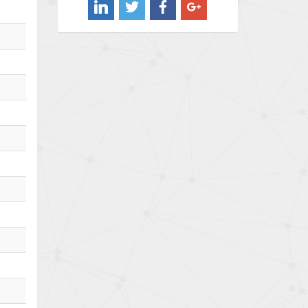
4,828
Barber Colman
3,954
Barksdale
3,881
Bartec
4,093
Bauer Gear Motor
4,167
Baumer
3,554
Baumuller
3,029
Bbc
4,983
Bd Sensors
3,686
Beckhoff
4,436
Beijer Electronics
3,899
Belimo
4,255
Belling Lee
3,741