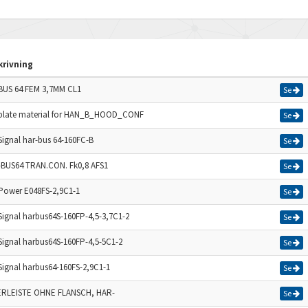
krivning
US 64 FEM 3,7MM CL1
Se
late material for HAN_B_HOOD_CONF
Se
Signal har-bus 64-160FC-B
Se
BUS64 TRAN.CON. Fk0,8 AFS1
Se
Power E048FS-2,9C1-1
Se
Signal harbus64S-160FP-4,5-3,7C1-2
Se
Signal harbus64S-160FP-4,5-5C1-2
Se
Signal harbus64-160FS-2,9C1-1
Se
RLEISTE OHNE FLANSCH, HAR-
Se