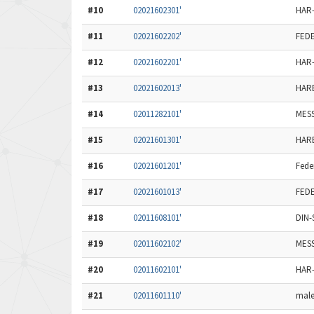
#10
02021602301'
HAR-
#11
02021602202'
FEDE
#12
02021602201'
HAR-
#13
02021602013'
HARB
#14
02011282101'
MESS
#15
02021601301'
HARB
#16
02021601201'
Fede
#17
02021601013'
FEDE
#18
02011608101'
DIN-
#19
02011602102'
MESS
#20
02011602101'
HAR-
#21
02011601110'
male