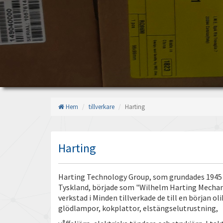
Hem
tillverkare
Harting
Harting
Harting Technology Group, som grundades 1945 a
Tyskland, började som "Wilhelm Harting Mechan
verkstad i Minden tillverkade de till en början o
glödlampor, kokplattor, elstängselutrustning,