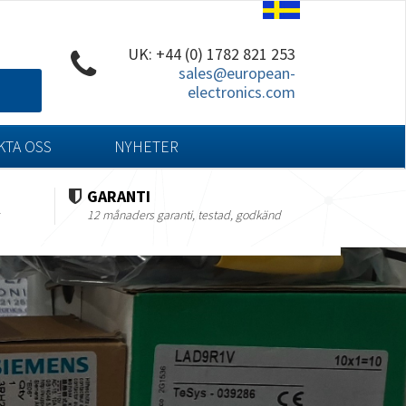
UK: +44 (0) 1782 821 253
sales@european-
electronics.com
KTA OSS
NYHETER
GARANTI
12 månaders garanti, testad, godkänd