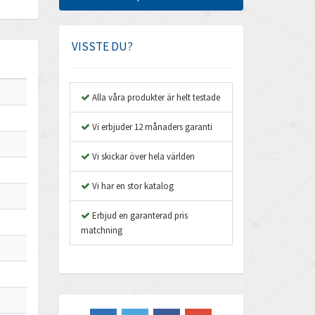
Amphenol
4,326
Amplicon Liveline
3,082
VISSTE DU?
Anybus
4,240
Apex Dynamics
3,718
Alla våra produkter är helt testade
Asco Numatics
3,207
Vi erbjuder 12 månaders garanti
Atos
4,673
Vi skickar över hela världen
Autonics
3,973
Vi har en stor katalog
Aventics
4,426
B&R
Erbjud en garanterad pris
4,715
matchning
Baco
3,152
Baldor
3,779
Balluff
3,419
Banner