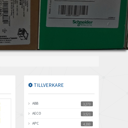
TILLVERKARE
ABB
3,273
AECO
3,521
APC
4,180