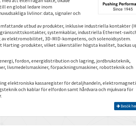
kt med att efterfrågan växte, ökade
ill en global ledare inom
huvudsakliga livlinor: data, signaler och
omfattande utbud av produkter, inklusive industriella kontakter (
gränssnittskontakter, systemkablar, industriella Ethernet-switch
 av elektromobilitet, 3D-MID-kompetens, och solenoidsystem.
t Harting-produkter, vilket säkerställer högsta kvalitet, backas u
nergi, fordon, energidistribution och lagring, jordbruksteknik,
ner, livsmedelsmaskiner, förpackningsmaskiner, robotteknik och
ting elektroniska kassaregister för detaljhandeln, elektromagnet
ngsteknik och kablar för elfordon samt hårdvara och mjukvara för
.
Besök he