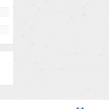
Bently Nevada
4,582
Benzlers
4,177
Berger Lahr
4,182
Bernstein
4,748
Bihl+Wiedemann
4,071
Boneham & Turner
4,813
Bonfiglioli
4,238
Bosch Rexroth
4,599
Bottero
3,086
Brady
4,728
British Encoder
3,315
Brodersen
3,887
Brook Crompton
3,874