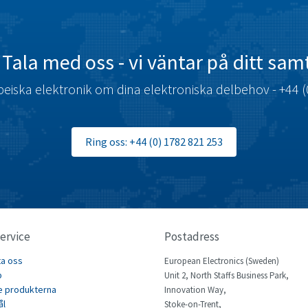
Tala med oss ​​- vi väntar på ditt sam
eiska elektronik om dina elektroniska delbehov - +44 (
Ring oss: +44 (0) 1782 821 253
ervice
Postadress
ta oss
European Electronics (Sweden)
p
Unit 2, North Staffs Business Park,
e produkterna
Innovation Way,
ål
Stoke-on-Trent,