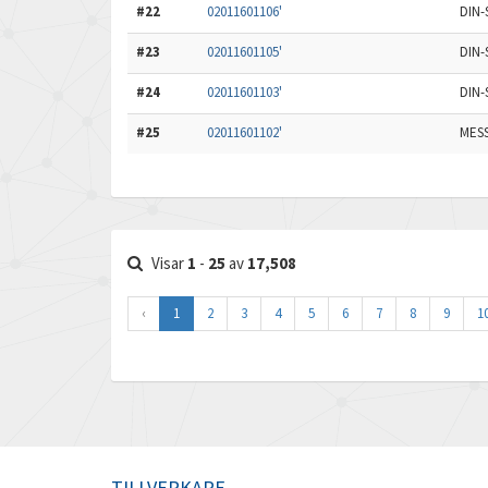
#22
02011601106'
DIN-
#23
02011601105'
DIN-
#24
02011601103'
DIN-
#25
02011601102'
MESS
Visar
1
-
25
av
17,508
‹
1
2
3
4
5
6
7
8
9
1
TILLVERKARE