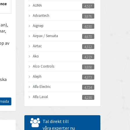
AUMA
4,517
Advantech
3,676
Han),
Aignep
4,030
ar,
Airpax / Sensata
4,670
pp av
Airtac
4,312
Ako
4,219
Alco Controls
3,850
Aleph
4,373
iska
Alfa Electric
4,724
Alfa Laval
4,238
msida
Allen Bradley
3,095
Allen West
3,545
Tal direkt till
Amperite
våra experter nu
4,432