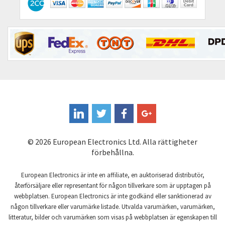
Contactum
4,896
Contraves
3,736
Contrinex
3,840
Control Techniques
4,653
Controlli
4,597
Coote
4,627
Coperion K-Tron
3,374
Coutant Electronics
4,184
© 2026 European Electronics Ltd. Alla rättigheter
Coutant Lambda
3,267
förbehållna.
Craig And Derricott
3,065
European Electronics är inte en affiliate, en auktoriserad distributör,
Crompton Controls
3,962
återförsäljare eller representant för någon tillverkare som är upptagen på
webbplatsen. European Electronics är inte godkänd eller sanktionerad av
Crompton Instruments
3,053
någon tillverkare eller varumärke listade. Utvalda varumärken, varumärken,
litteratur, bilder och varumärken som visas på webbplatsen är egenskapen till
Crouse Hinds
3,648