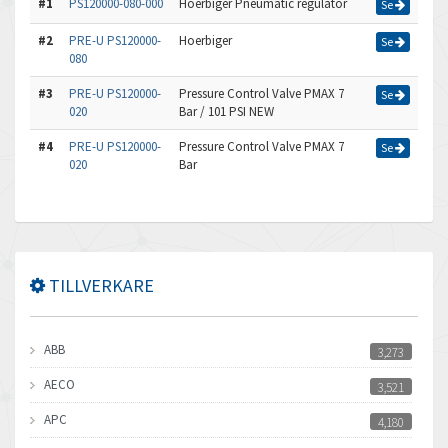
#1
PS120000-080-000
Hoerbiger Pneumatic regulator
Se
#2
PRE-U PS120000-
Hoerbiger
Se
080
#3
PRE-U PS120000-
Pressure Control Valve PMAX 7
Se
020
Bar / 101 PSI NEW
#4
PRE-U PS120000-
Pressure Control Valve PMAX 7
Se
020
Bar
TILLVERKARE
ABB
3,273
AECO
3,521
APC
4,180