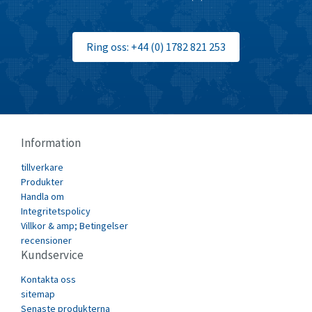
3,145
Broyce Control
3,690
Ring oss: +44 (0) 1782 821 253
Bti
3,907
Burgess
3,155
Burkert
3,113
Bussmann
3,193
Information
Cablecraft
4,689
tillverkare
Cabur
3,715
Produkter
Canalplast
Handla om
4,494
Integritetspolicy
Carlo Gavazzi
3,542
Villkor & amp; Betingelser
recensioner
Castell
4,698
Kundservice
Cefco
3,262
Kontakta oss
Cegelec
sitemap
4,283
Senaste produkterna