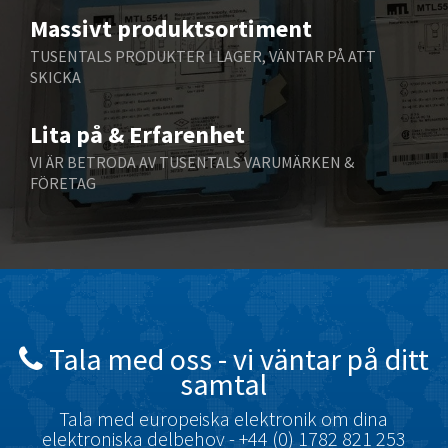
Massivt produktsortiment
Benzlers
4,177
TUSENTALS PRODUKTER I LAGER, VÄNTAR PÅ ATT
Berger Lahr
4,182
SKICKA
Bernstein
4,748
Lita på & Erfarenhet
Bihl+Wiedemann
4,071
VI ÄR BETRODA AV TUSENTALS VARUMÄRKEN &
Boneham & Turner
4,813
FÖRETAG
Bonfiglioli
4,238
Bosch Rexroth
4,599
Bottero
3,086
Brady
4,728
British Encoder
3,315
Tala med oss ​​- vi väntar på ditt
samtal
Brodersen
3,887
Brook Crompton
Tala med europeiska elektronik om dina
3,874
elektroniska delbehov - +44 (0) 1782 821 253
Brown Boveri