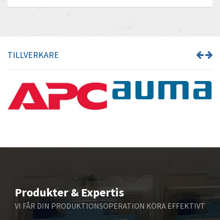
Barber Colman
3,954
Barksdale
3,881
Bartec
4,093
TILLVERKARE
Bauer Gear Motor
4,167
Baumer
3,554
Baumuller
3,029
Bbc
4,983
Bd Sensors
3,686
Beckhoff
4,436
Beijer Electronics
3,899
Belimo
4,255
Produkter & Expertis
Belling Lee
3,741
VI FÅR DIN PRODUKTIONSOPERATION KÖRA EFFEKTIVT
Bently Nevada
4,582