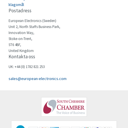
Celduc
4,979
klagomål
Postadress
Cello-lite
4,416
European Electronics (Sweden)
Cherry
3,945
Unit 2, North Staffs Business Park,
Chessell
4,460
Innovation Way,
Stoke-on-Trent,
Chint
3,852
ST6 4BF,
United Kingdom
Chloride
3,642
Kontakta oss
Cincinnati Milacron
3,083
UK: +44 (0) 1782 821 253
Citel
4,623
sales@european-electronics.com
Clem
4,728
Cognex
3,705
Comau
4,677
Comepi
3,765
Comitronic
3,175