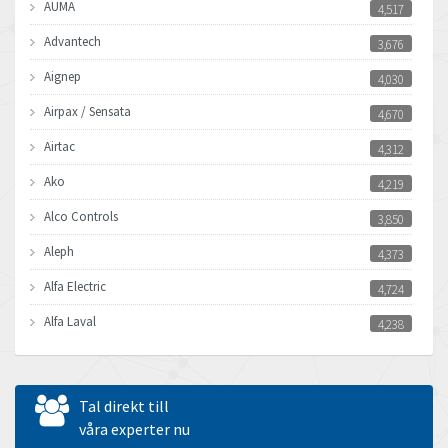
AUMA
4,517
Advantech
3,676
Aignep
4,030
Airpax / Sensata
4,670
Airtac
4,312
Ako
4,219
Alco Controls
3,850
Aleph
4,373
Alfa Electric
4,724
Alfa Laval
4,238
Allen Bradley
3,095
Allen West
3,545
Tal direkt till
Amperite
våra experter nu
4,432