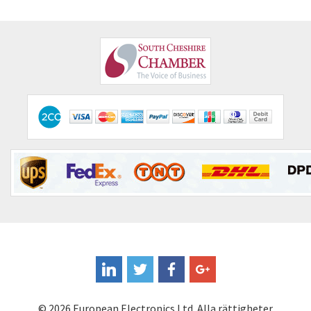
Clem
4,728
Cognex
3,705
Comau
4,677
Comepi
3,765
Comitronic
3,175
Contactum
4,896
Contraves
3,736
Contrinex
3,840
Control Techniques
4,653
Controlli
4,597
Coote
4,627
Coperion K-Tron
3,374
Coutant Electronics
4,184
© 2026 European Electronics Ltd. Alla rättigheter