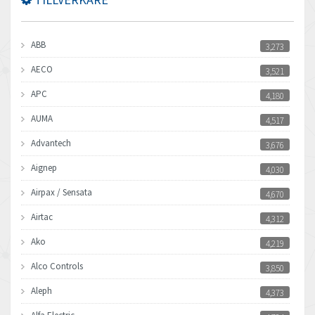
ABB
3,273
AECO
3,521
APC
4,180
AUMA
4,517
Advantech
3,676
Aignep
4,030
Airpax / Sensata
4,670
Airtac
4,312
Ako
4,219
Alco Controls
3,850
Aleph
4,373