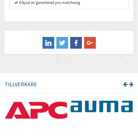
B&R
Erbjud en garanterad pris matchning
4,715
Baco
3,152
Baldor
3,779
Balluff
3,419
Banner
4,828
Barber Colman
3,954
Barksdale
3,881
Bartec
4,093
TILLVERKARE
Bauer Gear Motor
4,167
Baumer
3,554
Baumuller
3,029
Bbc
4,983
Bd Sensors
3,686