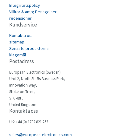
Integritetspolicy
Carlo Gavazzi
3,542
Villkor & amp; Betingelser
recensioner
Castell
4,698
Kundservice
Cefco
3,262
Kontakta oss
Cegelec
sitemap
4,283
Senaste produkterna
Celduc
4,979
klagomål
Postadress
Cello-lite
4,416
European Electronics (Sweden)
Cherry
3,945
Unit 2, North Staffs Business Park,
Chessell
4,460
Innovation Way,
Stoke-on-Trent,
Chint
3,852
ST6 4BF,
United Kingdom
Chloride
3,642
Kontakta oss
Cincinnati Milacron
3,083
UK: +44 (0) 1782 821 253
Citel
4,623
sales@european-electronics.com