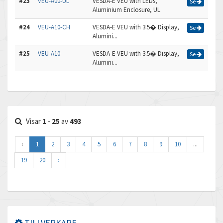
#23
VEU-A00-UL
VESDA-E VEU with LEDs,
Se
Aluminium Enclosure, UL
#24
VEU-A10-CH
VESDA-E VEU with 3.5� Display,
Se
Alumini...
#25
VEU-A10
VESDA-E VEU with 3.5� Display,
Se
Alumini...
Visar
1
-
25
av
493
‹
1
2
3
4
5
6
7
8
9
10
...
19
20
›
TILLVERKARE