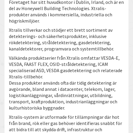
Företaget har sitt huvudkontor i Dublin, Irland, och är en
del av Honeywell Building Technologies. Xtralis-
produkter används i kommersiella, industriella och
högriskmiljöer.
Xtralis tillverkar och stödjer ett brett sortiment av
detekterings- och säkerhetsprodukter, inklusive
rökdetektering, stråldetektering, gasdetektering,
kanaldetektorer, programvara och systemtillbehör.
Välkända produktserier från Xtralis omfattar VESDA-E,
VESDA, FAAST FLEX, OSID-stråldetektering, ICAM
specialiserad ASD, VESDA gasdetektering och relaterade
Xtralis-tillbehör.
Dessa produkter används ofta där tidig detektering är
avgörande, bland annat i datacenter, telekom, lager,
logistikanläggningar, vårdinrättningar, utbildning,
transport, kraftproduktion, industrianläggningar och
kulturhistoriska byggnader.
Xtralis-system är utformade för tillämpningar där hot
från brand, rök eller gas behöver identifieras snabbt för
att bidra till att skydda drift, infrastruktur och