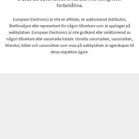
Coutant Lambda
3,267
förbehållna.
Craig And Derricott
3,065
European Electronics är inte en affiliate, en auktoriserad distributör,
Crompton Controls
3,962
återförsäljare eller representant för någon tillverkare som är upptagen på
webbplatsen. European Electronics är inte godkänd eller sanktionerad av
Crompton Instruments
3,053
någon tillverkare eller varumärke listade. Utvalda varumärken, varumärken,
litteratur, bilder och varumärken som visas på webbplatsen är egenskapen till
Crouse Hinds
3,648
deras respektive ägare.
Crouzet
4,938
Crydom
4,826
Cutler Hammer
4,132
DEMAG
4,017
Daito
3,459
Danaher Controls
4,865
Danaher Motion
3,664
Danfoss
3,562