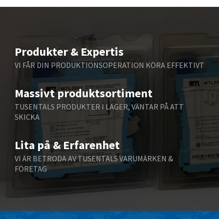
Beckhoff
4,436
Beijer Electronics
3,899
Belimo
4,255
Produkter & Expertis
Belling Lee
3,741
VI FÅR DIN PRODUKTIONSOPERATION KÖRA EFFEKTIVT
Bently Nevada
4,582
Massivt produktsortiment
Benzlers
4,177
TUSENTALS PRODUKTER I LAGER, VÄNTAR PÅ ATT
Berger Lahr
4,182
SKICKA
Bernstein
4,748
Lita på & Erfarenhet
Bihl+Wiedemann
4,071
VI ÄR BETRODA AV TUSENTALS VARUMÄRKEN &
Boneham & Turner
4,813
FÖRETAG
Bonfiglioli
4,238
Bosch Rexroth
4,599
Bottero
3,086