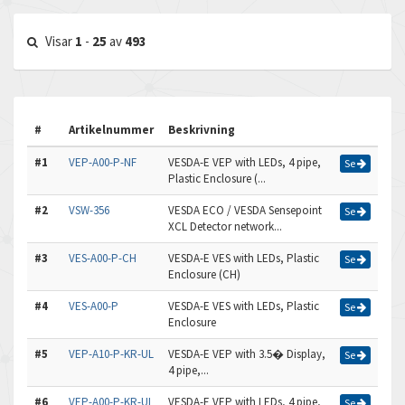
Visar
1
-
25
av
493
#
Artikelnummer
Beskrivning
#1
VEP-A00-P-NF
VESDA-E VEP with LEDs, 4 pipe,
Se
Plastic Enclosure (...
#2
VSW-356
VESDA ECO / VESDA Sensepoint
Se
XCL Detector network...
#3
VES-A00-P-CH
VESDA-E VES with LEDs, Plastic
Se
Enclosure (CH)
#4
VES-A00-P
VESDA-E VES with LEDs, Plastic
Se
Enclosure
#5
VEP-A10-P-KR-UL
VESDA-E VEP with 3.5� Display,
Se
4 pipe,...
#6
VEP-A00-P-KR-UL
VESDA-E VEP with LEDs, 4 pipe,
Se