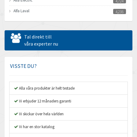
Alfa Electric
4,724
Alfa Laval
4,238
Allen Bradley
3,095
Allen West
3,545
Tal direkt till
Amperite
våra experter nu
4,432
Amphenol
4,326
Amplicon Liveline
3,082
VISSTE DU?
Anybus
4,240
Apex Dynamics
3,718
Alla våra produkter är helt testade
Asco Numatics
3,207
Vi erbjuder 12 månaders garanti
Atos
4,673
Vi skickar över hela världen
Autonics
3,973
Vi har en stor katalog
Aventics
4,426