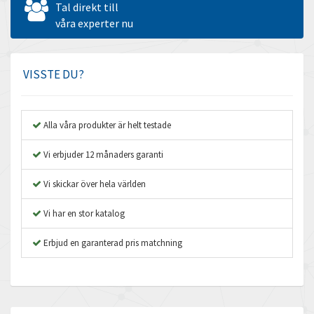
Tal direkt till
Amperite
våra experter nu
4,237
Amphenol
4,326
Amplicon Liveline
4,779
VISSTE DU?
Anybus
3,488
Apex Dynamics
3,975
Alla våra produkter är helt testade
Asco Numatics
3,412
Vi erbjuder 12 månaders garanti
Atos
3,065
Vi skickar över hela världen
Autonics
4,172
Vi har en stor katalog
Aventics
4,956
B&R
Erbjud en garanterad pris matchning
4,242
Baco
4,646
Baldor
3,726