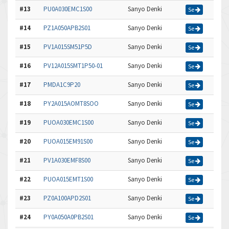
#13
PU0A030EMC1S00
Sanyo Denki
Se
#14
PZ1A050APB2S01
Sanyo Denki
Se
#15
PV1A015SM51P5D
Sanyo Denki
Se
#16
PV12A015SMT1P50-01
Sanyo Denki
Se
#17
PMDA1C9P20
Sanyo Denki
Se
#18
PY2A015AOMT8SOO
Sanyo Denki
Se
#19
PUOA030EMC1S00
Sanyo Denki
Se
#20
PUOA015EM91S00
Sanyo Denki
Se
#21
PV1A030EMF8S00
Sanyo Denki
Se
#22
PUOA015EMT1S00
Sanyo Denki
Se
#23
PZ0A100APD2S01
Sanyo Denki
Se
#24
PY0A050A0PB2S01
Sanyo Denki
Se