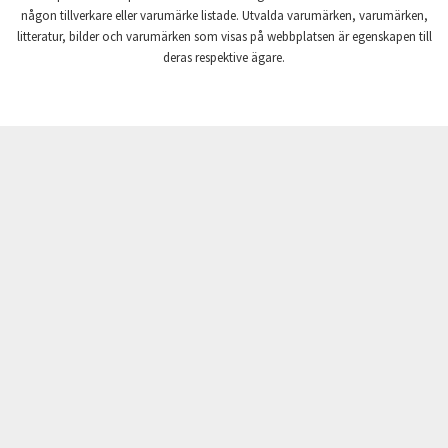
Crompton Instruments
3,755
någon tillverkare eller varumärke listade. Utvalda varumärken, varumärken,
litteratur, bilder och varumärken som visas på webbplatsen är egenskapen till
Crouse Hinds
4,118
deras respektive ägare.
Crouzet
3,339
Crydom
4,853
Cutler Hammer
4,420
DEMAG
4,959
Daito
4,468
Danaher Controls
3,694
Danaher Motion
4,479
Danfoss
4,604
Datasensing
3,735
Delta
3,489
Denison
3,279