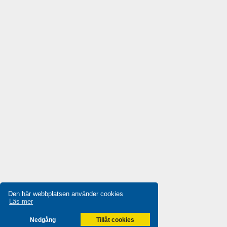
Destaco
4,607
Di-soric
4,554
Die-pat
4,035
Diell
4,679
Digiplan
4,392
Dinkle
3,864
Dixell
4,292
Doepke
3,445
Druck
4,025
Ducati Energia
4,822
Dungs
4,480
Den här webbplatsen använder cookies
Durakool
4,489
Läs mer
Dwyer
4,449
Nedgång
Tillåt cookies