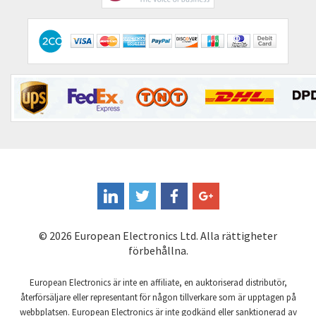
Comitronic
4,229
Contactum
3,903
Contraves
4,245
Contrinex
4,047
Control Techniques
3,585
Controlli
3,042
Coote
4,074
Coperion K-Tron
3,614
Coutant Electronics
3,783
© 2026 European Electronics Ltd. Alla rättigheter
Coutant Lambda
4,002
förbehållna.
Craig And Derricott
3,303
European Electronics är inte en affiliate, en auktoriserad distributör,
Crompton Controls
3,345
återförsäljare eller representant för någon tillverkare som är upptagen på
webbplatsen. European Electronics är inte godkänd eller sanktionerad av