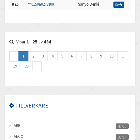
#25
PY0150a0278s00
Sanyo Denki
Se
Visar
1
-
25
av
484
‹
1
2
3
4
5
6
7
8
9
10
...
19
20
›
TILLVERKARE
ABB
4,405
AECO
3,497