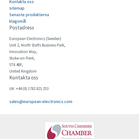
Kontakta oss
Cegelec
sitemap
4,220
Senaste produkterna
Celduc
4,937
klagomål
Postadress
Cello-lite
3,455
European Electronics (Sweden)
Cherry
4,899
Unit 2, North Staffs Business Park,
Chessell
4,941
Innovation Way,
Stoke-on-Trent,
Chint
3,741
ST6 4BF,
United Kingdom
Chloride
4,637
Kontakta oss
Cincinnati Milacron
3,032
UK: +44 (0) 1782 821 253
Citel
4,511
sales@european-electronics.com
Clem
3,426
Cognex
4,231
Comau
4,437
Comepi
3,102