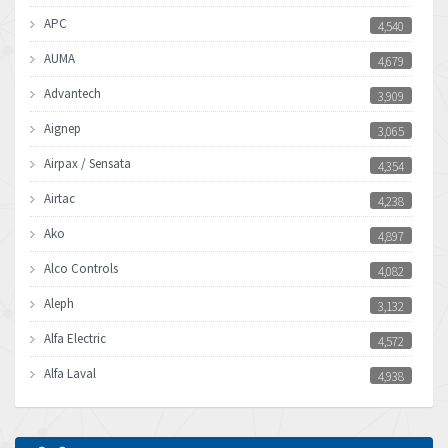
APC
4,540
AUMA
4,679
Advantech
3,909
Aignep
3,065
Airpax / Sensata
4,354
Airtac
4,238
Ako
4,897
Alco Controls
4,082
Aleph
3,132
Alfa Electric
4,572
Alfa Laval
4,938
Allen Bradley
3,685
Allen West
4,918