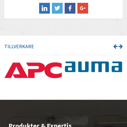
Balluff
3,477
Banner
3,297
Barber Colman
3,763
Barksdale
4,337
Bartec
3,426
TILLVERKARE
Bauer Gear Motor
4,559
Baumer
3,884
Baumuller
4,150
Bbc
3,656
Bd Sensors
4,813
Beckhoff
3,815
Beijer Electronics
4,997
Belimo
3,608
Produkter & Expertis