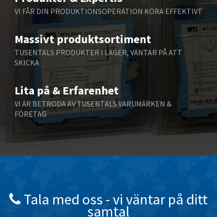
Belling Lee
4,631
VI FÅR DIN PRODUKTIONSOPERATION KÖRA EFFEKTIVT
Bently Nevada
4,305
Massivt produktsortiment
Benzlers
3,048
TUSENTALS PRODUKTER I LAGER, VÄNTAR PÅ ATT
Berger Lahr
3,832
SKICKA
Bernstein
3,343
Lita på & Erfarenhet
Bihl+Wiedemann
3,613
VI ÄR BETRODA AV TUSENTALS VARUMÄRKEN &
Boneham & Turner
3,651
FÖRETAG
Bonfiglioli
4,334
Bosch Rexroth
3,228
Bottero
3,426
Brady
3,936
British Encoder
4,637
Tala med oss ​​- vi väntar på ditt
samtal
Brodersen
4,536