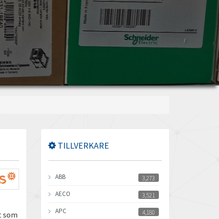
TILLVERKARE
ABB
3,273
AECO
3,521
APC
4,180
t som