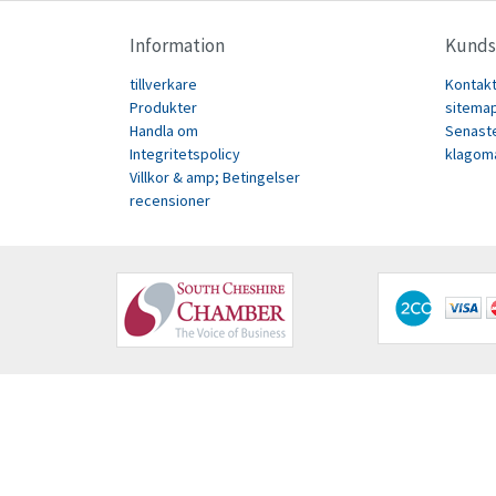
Information
Kunds
tillverkare
Kontak
Produkter
sitema
Handla om
Senast
Integritetspolicy
klagom
Villkor & amp; Betingelser
recensioner