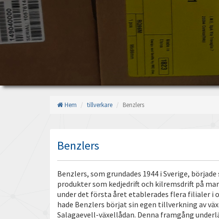
Hem
tillverkare
Benzlers
Benzlers
Benzlers, som grundades 1944 i Sverige, börjad
produkter som kedjedrift och kilremsdrift på m
under det första året etablerades flera filialer i 
hade Benzlers börjat sin egen tillverkning av växe
Salagaevell-växellådan. Denna framgång underl