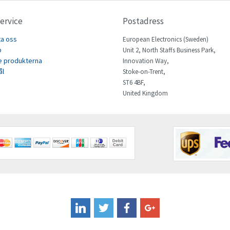
ervice
Postadress
ta oss
European Electronics (Sweden)
p
Unit 2, North Staffs Business Park,
e produkterna
Innovation Way,
ål
Stoke-on-Trent,
ST6 4BF,
United Kingdom