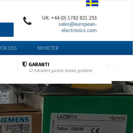
UK: +44 (0) 1782 821 253
sales@european-
electronics.com
KTA OSS
NYHETER
GARANTI
12 månaders garanti, testad, godkänd