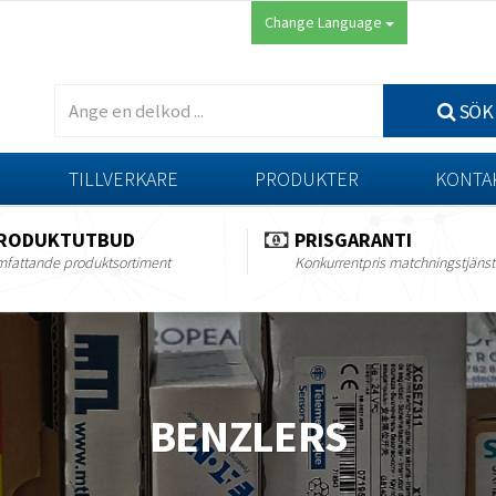
Change Language
SÖK
TILLVERKARE
PRODUKTER
KONTA
RODUKTUTBUD
PRISGARANTI
fattande produktsortiment
Konkurrentpris matchningstjänst
BENZLERS