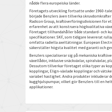
nådde flera europeiska länder.
Företagets utveckling fortsatte under 1960-tale
började Benzlers även tillverka skruvdomkrafter
Radicon Group, kraftöverföringsdivisionen för et
erfarenhet av att konstruera högkvalitativa väx
Företaget tillhandahåller både standard- och k
specifikationer. SKF, som tidigare levererat rulla
omfatta radiella axeltätningar. European Electro
säkerställer högsta kvalitet med garanti och ge
Benzlers specialiserar sig på mekaniska kraftöve
växellådor, inklusive snäckväxlar, spiralväxlar, 
Dessutom tillverkar företaget olika typer av kop
kopplingar, Elign-växlade kopplingar och vätsk
variabel hastighet. Andra produkter inkluderar 
kugghjulspumpar, vilket gör Benzlers till en hel
applikationer.