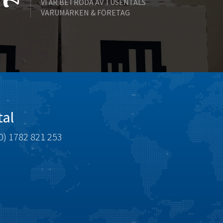
VI ÄR BETRODA AV TUSENTALS
Bently Nevada
4,582
VARUMÄRKEN & FÖRETAG
Benzlers
4,177
Berger Lahr
4,182
Bernstein
4,748
Bihl+Wiedemann
4,071
Boneham & Turner
4,813
Bonfiglioli
4,238
tal
Bosch Rexroth
4,599
0) 1782 821 253
Bottero
3,086
Brady
4,728
British Encoder
3,315
Brodersen
3,887
Brook Crompton
3,874