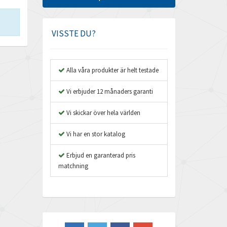
Amphenol
4,326
Amplicon Liveline
3,082
VISSTE DU?
Anybus
4,240
Apex Dynamics
3,718
Alla våra produkter är helt testade
Asco Numatics
3,207
Vi erbjuder 12 månaders garanti
Atos
4,673
Vi skickar över hela världen
Autonics
3,973
Vi har en stor katalog
Aventics
4,426
B&R
Erbjud en garanterad pris
4,715
matchning
Baco
3,152
Baldor
3,779
Balluff
3,419
Banner