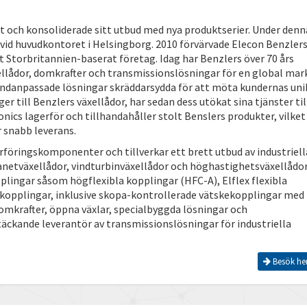
t och konsoliderade sitt utbud med nya produktserier. Under denn
 vid huvudkontoret i Helsingborg. 2010 förvärvade Elecon Benzler
t Storbritannien-baserat företag. Idag har Benzlers över 70 års
ellådor, domkrafter och transmissionslösningar för en global mar
undanpassade lösningar skräddarsydda för att möta kundernas uni
ger till Benzlers växellådor, har sedan dess utökat sina tjänster til
nics lagerför och tillhandahåller stolt Benslers produkter, vilket
r snabb leverans.
rföringskomponenter och tillverkar ett brett utbud av industriell
planetväxellådor, vindturbinväxellådor och höghastighetsväxellådor
plingar såsom högflexibla kopplingar (HFC-A), Elflex flexibla
ekopplingar, inklusive skopa-kontrollerade vätskekopplingar med
domkrafter, öppna växlar, specialbyggda lösningar och
täckande leverantör av transmissionslösningar för industriella
Besök he