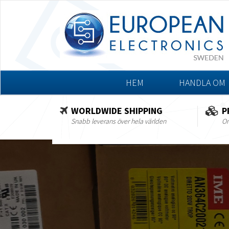
HEM
HANDLA OM
WORLDWIDE SHIPPING
P
Snabb leverans över hela världen
Om