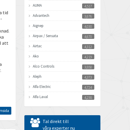
AUMA
4,517
a tid
Advantech
3,676
s-
Aignep
4,030
knad.
Airpax / Sensata
ka
4,670
l att
Airtac
4,312
Ako
4,219
a
Alco Controls
3,850
.
Aleph
4,373
Alfa Electric
4,724
Alfa Laval
4,238
Allen Bradley
3,095
msida
Allen West
3,545
Tal direkt till
Amperite
våra experter nu
4,432