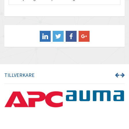
Baco
4,646
Baldor
3,726
Balluff
3,477
Banner
3,297
Barber Colman
3,763
Barksdale
4,337
Bartec
3,426
TILLVERKARE
Bauer Gear Motor
4,559
Baumer
3,884
Baumuller
4,150
Bbc
3,656
Bd Sensors
4,813