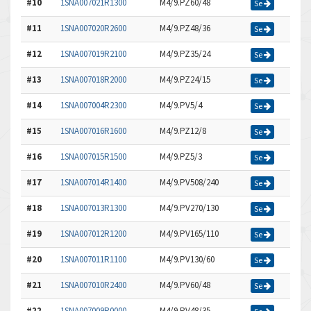
#10
1SNA007021R1300
M4/9.PZ60/48
Se
#11
1SNA007020R2600
M4/9.PZ48/36
Se
#12
1SNA007019R2100
M4/9.PZ35/24
Se
#13
1SNA007018R2000
M4/9.PZ24/15
Se
#14
1SNA007004R2300
M4/9.PV5/4
Se
#15
1SNA007016R1600
M4/9.PZ12/8
Se
#16
1SNA007015R1500
M4/9.PZ5/3
Se
#17
1SNA007014R1400
M4/9.PV508/240
Se
#18
1SNA007013R1300
M4/9.PV270/130
Se
#19
1SNA007012R1200
M4/9.PV165/110
Se
#20
1SNA007011R1100
M4/9.PV130/60
Se
#21
1SNA007010R2400
M4/9.PV60/48
Se
#22
1SNA007009R0000
M4/9.PV48/35