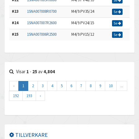
Se
#23
1SNA007008R0700
M4/9.PV35/24
Se
#24
1SNA007007R2600
M4/9.PV24/15
Se
#25
1SNA007006R2500
M4/9.PV15/12
Se
Visar
1
-
25
av
4,804
‹
1
2
3
4
5
6
7
8
9
10
...
192
193
›
TILLVERKARE