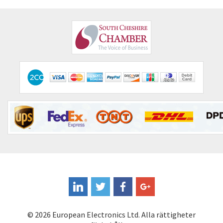
Cognex
4,231
Comau
4,437
Comepi
3,102
Comitronic
4,229
Contactum
3,903
Contraves
4,245
Contrinex
4,047
Control Techniques
3,585
Controlli
3,042
Coote
4,074
Coperion K-Tron
3,614
Coutant Electronics
3,783
© 2026 European Electronics Ltd. Alla rättigheter
Coutant Lambda
4,002