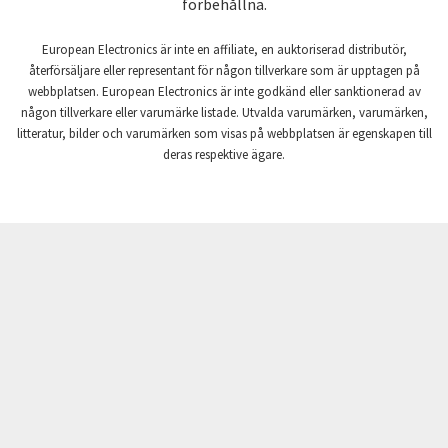
förbehållna.
Craig And Derricott
3,303
European Electronics är inte en affiliate, en auktoriserad distributör,
Crompton Controls
3,345
återförsäljare eller representant för någon tillverkare som är upptagen på
webbplatsen. European Electronics är inte godkänd eller sanktionerad av
Crompton Instruments
3,755
någon tillverkare eller varumärke listade. Utvalda varumärken, varumärken,
litteratur, bilder och varumärken som visas på webbplatsen är egenskapen till
Crouse Hinds
4,118
deras respektive ägare.
Crouzet
3,339
Crydom
4,853
Cutler Hammer
4,420
DEMAG
4,959
Daito
4,468
Danaher Controls
3,694
Danaher Motion
4,479
Danfoss
4,604