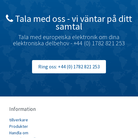
Brady
3,936
British Encoder
4,637
Tala med oss ​​- vi väntar på ditt
samtal
Brodersen
4,536
Brook Crompton
Tala med europeiska elektronik om dina
4,708
elektroniska delbehov - +44 (0) 1782 821 253
Brown Boveri
4,476
Broyce Control
3,457
Ring oss: +44 (0) 1782 821 253
Bti
3,032
Burgess
3,266
Burkert
4,557
Bussmann
3,588
Information
Cablecraft
3,778
tillverkare
Cabur
3,623
Produkter
Canalplast
Handla om
4,598