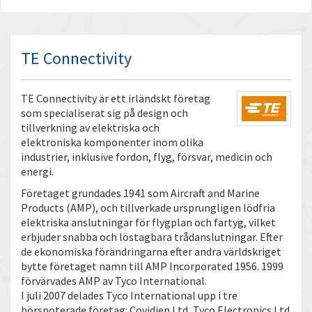
TE Connectivity
TE Connectivity är ett irländskt företag
som specialiserat sig på design och
tillverkning av elektriska och
elektroniska komponenter inom olika
industrier, inklusive fordon, flyg, försvar, medicin och
energi.
Företaget grundades 1941 som Aircraft and Marine
Products (AMP), och tillverkade ursprungligen lödfria
elektriska anslutningar för flygplan och fartyg, vilket
erbjuder snabba och löstagbara trådanslutningar. Efter
de ekonomiska förändringarna efter andra världskriget
bytte företaget namn till AMP Incorporated 1956. 1999
förvärvades AMP av Tyco International.
I juli 2007 delades Tyco International upp i tre
börsnoterade företag: Covidien Ltd, Tyco Electronics Ltd