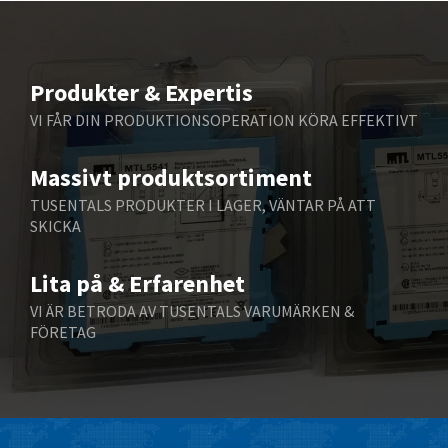
Beckhoff
3,815
Beijer Electronics
4,997
Belimo
3,608
Produkter & Expertis
Belling Lee
4,631
VI FÅR DIN PRODUKTIONSOPERATION KÖRA EFFEKTIVT
Bently Nevada
4,305
Massivt produktsortiment
Benzlers
3,048
TUSENTALS PRODUKTER I LAGER, VÄNTAR PÅ ATT
Berger Lahr
3,832
SKICKA
Bernstein
3,343
Lita på & Erfarenhet
Bihl+Wiedemann
3,613
VI ÄR BETRODA AV TUSENTALS VARUMÄRKEN &
Boneham & Turner
3,651
FÖRETAG
Bonfiglioli
4,334
Bosch Rexroth
3,228
Bottero
3,426