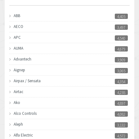
ABB
4,405
AECO
3,497
APC
4,540
AUMA
4,679
Advantech
3,909
Aignep
3,065
Airpax / Sensata
4,354
Airtac
4,238
Ako
4,897
Alco Controls
4,082
Aleph
3,132
Alfa Electric
4,572