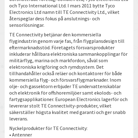
och Tyco International Ltd. I mars 2011 bytte Tyco
Electronics Ltd namn till TE Connectivity Ltd., vilket
återspeglar dess fokus på anslutnings- och
sensorlösningar.
TE Connectivity betjänar den kommersiella
flygindustrin genom varje fas, från flygplansdesign till
eftermarknadsstöd. Företagets försvarsprodukter
inkluderar hållbara elektroniska sammankopplingar för
militärflyg, marina och markfordon, såväl som
elektroniska krigföring och rymdsystem. Det
tillhandahåller också reläer och kontaktorer för både
kommersiella flyg- och försvarsflygmarknader. Inom
olje- och gassektorn erbjuder TE undervattenskablar
och elektronik för offshoremiljöer samt ekolods- och
fartygsapplikationer. European Electronics lagerför och
levererar stolt TE Connectivity-produkter, vilket
säkerställer högsta kvalitet med garanti och ger snabb
leverans.
Nyckelprodukter för TE Connectivity:
• Antenner