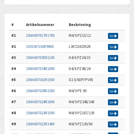
#
Artikelnummer
Beskrivning
#1
1SNA007017R1700
M4/9.PZ15/12
Se
#2
1SSS367216R9800
L36721625528
Se
#3
1SNA007035R1100
D4/6.PZ24/15
Se
#4
1SNA007034R1000
D4/6.PZ48/24
Se
#5
1SNA007031R1500
D2.5/6DP/PV85
Se
#6
1SNA007028R2200
M4/9.PE.90
Se
#7
1SNA007024R1600
M4/9.PZ348/240
Se
#8
1SNA007023R1500
M4/9.PZ187/130
Se
#9
1SNA007022R1400
M4/9.PZ130/60
Se