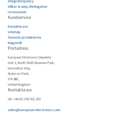
Integritetspolicy
Carlo Gavazzi
4,989
Villkor & amp; Betingelser
recensioner
Castell
4,558
Kundservice
Cefco
4,518
Kontakta oss
Cegelec
sitemap
4,220
Senaste produkterna
Celduc
4,937
klagomål
Postadress
Cello-lite
3,455
European Electronics (Sweden)
Cherry
4,899
Unit 2, North Staffs Business Park,
Chessell
4,941
Innovation Way,
Stoke-on-Trent,
Chint
3,741
ST6 4BF,
United Kingdom
Chloride
4,637
Kontakta oss
Cincinnati Milacron
3,032
UK: +44 (0) 1782 821 253
Citel
4,511
sales@european-electronics.com
Clem
3,426