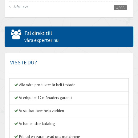
Alfa Laval
4,938
Allen Bradley
3,685
Allen West
4,918
Tal direkt till
Amperite
våra experter nu
4,237
Amphenol
4,326
Amplicon Liveline
4,779
VISSTE DU?
Anybus
3,488
Apex Dynamics
3,975
Alla våra produkter är helt testade
Asco Numatics
3,412
Vi erbjuder 12 månaders garanti
Atos
3,065
Vi skickar över hela världen
Autonics
4,172
Vi har en stor katalog
Aventics
4,956
B&R
Erbjud en garanterad pris matchning
4,242