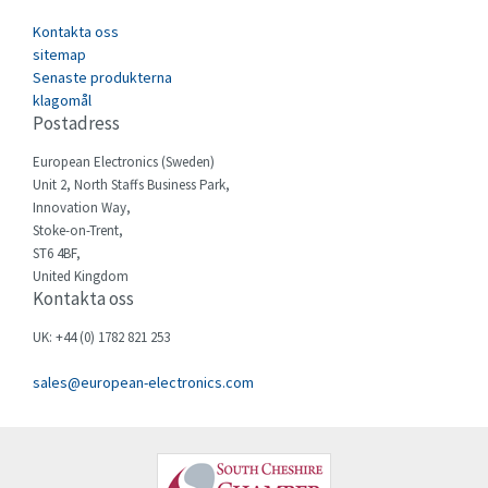
Cefco
4,518
Kontakta oss
Cegelec
sitemap
4,220
Senaste produkterna
Celduc
4,937
klagomål
Postadress
Cello-lite
3,455
European Electronics (Sweden)
Cherry
4,899
Unit 2, North Staffs Business Park,
Chessell
4,941
Innovation Way,
Stoke-on-Trent,
Chint
3,741
ST6 4BF,
United Kingdom
Chloride
4,637
Kontakta oss
Cincinnati Milacron
3,032
UK: +44 (0) 1782 821 253
Citel
4,511
sales@european-electronics.com
Clem
3,426
Cognex
4,231
Comau
4,437