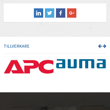
Balluff
3,477
Banner
3,297
Barber Colman
3,763
Barksdale
4,337
Bartec
3,426
TILLVERKARE
Bauer Gear Motor
4,559
Baumer
3,884
Baumuller
4,150
Bbc
3,656
Bd Sensors
4,813
Beckhoff
3,815
Beijer Electronics
4,997
Belimo