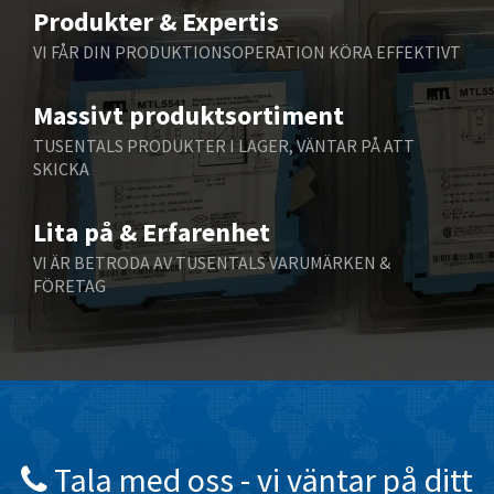
3,608
Produkter & Expertis
Belling Lee
4,631
VI FÅR DIN PRODUKTIONSOPERATION KÖRA EFFEKTIVT
Bently Nevada
4,305
Massivt produktsortiment
Benzlers
3,048
TUSENTALS PRODUKTER I LAGER, VÄNTAR PÅ ATT
Berger Lahr
3,832
SKICKA
Bernstein
3,343
Lita på & Erfarenhet
Bihl+Wiedemann
3,613
VI ÄR BETRODA AV TUSENTALS VARUMÄRKEN &
Boneham & Turner
3,651
FÖRETAG
Bonfiglioli
4,334
Bosch Rexroth
3,228
Bottero
3,426
Brady
3,936
British Encoder
4,637
Tala med oss ​​- vi väntar på ditt