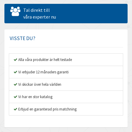
Allen West
4,918
Tal direkt till
Amperite
våra experter nu
4,237
Amphenol
4,326
Amplicon Liveline
4,779
VISSTE DU?
Anybus
3,488
Apex Dynamics
3,975
Alla våra produkter är helt testade
Asco Numatics
3,412
Vi erbjuder 12 månaders garanti
Atos
3,065
Vi skickar över hela världen
Autonics
4,172
Vi har en stor katalog
Aventics
4,956
B&R
Erbjud en garanterad pris matchning
4,242
Baco
4,646
Baldor
3,726