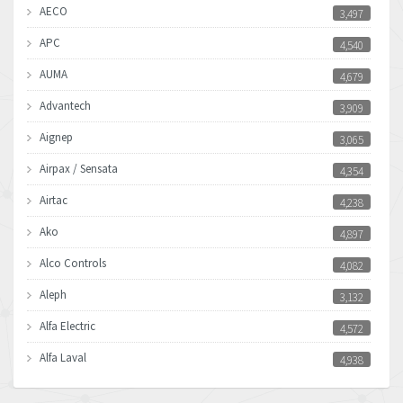
AECO
3,497
APC
4,540
AUMA
4,679
Advantech
3,909
Aignep
3,065
Airpax / Sensata
4,354
Airtac
4,238
Ako
4,897
Alco Controls
4,082
Aleph
3,132
Alfa Electric
4,572
Alfa Laval
4,938
Allen Bradley
3,685