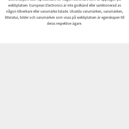
webbplatsen. European Electronics är inte godkänd eller sanktionerad av
Crompton Instruments
3,755
någon tillverkare eller varumärke listade. Utvalda varumärken, varumärken,
litteratur, bilder och varumärken som visas på webbplatsen är egenskapen till
Crouse Hinds
4,118
deras respektive ägare.
Crouzet
3,339
Crydom
4,853
Cutler Hammer
4,420
DEMAG
4,959
Daito
4,468
Danaher Controls
3,694
Danaher Motion
4,479
Danfoss
4,604
Datasensing
3,735
Delta
3,489
Denison