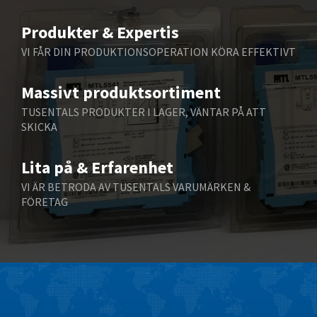
Belimo
4,674
Produkter & Expertis
Belling Lee
4,108
VI FÅR DIN PRODUKTIONSOPERATION KÖRA EFFEKTIVT
Bently Nevada
3,770
Massivt produktsortiment
Benzlers
3,285
TUSENTALS PRODUKTER I LAGER, VÄNTAR PÅ ATT
Berger Lahr
3,402
SKICKA
Bernstein
4,835
Lita på & Erfarenhet
Bihl+Wiedemann
4,665
VI ÄR BETRODA AV TUSENTALS VARUMÄRKEN &
Boneham & Turner
4,083
FÖRETAG
Bonfiglioli
4,498
Bosch Rexroth
4,199
Bottero
4,152
Brady
4,459
British Encoder
3,350