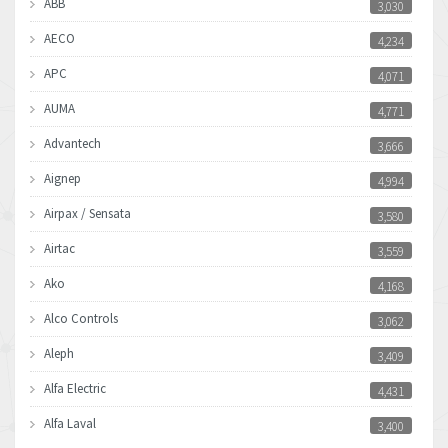
ABB
3,030
AECO
4,234
APC
4,071
AUMA
4,771
Advantech
3,666
Aignep
4,994
Airpax / Sensata
3,580
Airtac
3,559
Ako
4,168
Alco Controls
3,062
Aleph
3,409
Alfa Electric
4,431
Alfa Laval
3,400