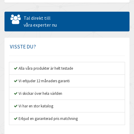
Allen Bradley
3,413
Allen West
4,451
Tal direkt till
Amperite
våra experter nu
4,443
Amphenol
3,121
Amplicon Liveline
4,678
VISSTE DU?
Anybus
3,492
Apex Dynamics
4,105
Alla våra produkter är helt testade
Asco Numatics
4,559
Vi erbjuder 12 månaders garanti
Atos
3,968
Vi skickar över hela världen
Autonics
4,509
Vi har en stor katalog
Aventics
4,887
B&R
Erbjud en garanterad pris matchning
3,997
Baco
4,941