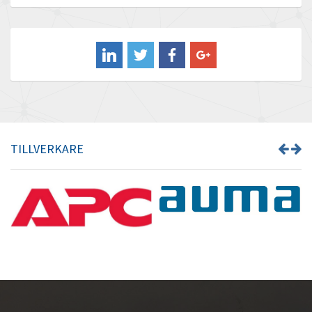
Baldor
3,034
Balluff
4,401
Banner
3,744
Barber Colman
3,281
Barksdale
4,661
Bartec
3,418
TILLVERKARE
Bauer Gear Motor
3,753
Baumer
3,556
Baumuller
4,709
Bbc
3,672
Bd Sensors
3,571
Beckhoff
3,541
Beijer Electronics
4,867