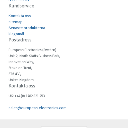
Castell
4,394
Kundservice
Cefco
3,710
Kontakta oss
Cegelec
sitemap
3,955
Senaste produkterna
Celduc
4,692
klagomål
Postadress
Cello-lite
3,048
European Electronics (Sweden)
Cherry
3,731
Unit 2, North Staffs Business Park,
Chessell
3,274
Innovation Way,
Stoke-on-Trent,
Chint
3,043
ST6 4BF,
United Kingdom
Chloride
3,615
Kontakta oss
Cincinnati Milacron
4,505
UK: +44 (0) 1782 821 253
Citel
4,081
sales@european-electronics.com
Clem
3,482
Cognex
4,149