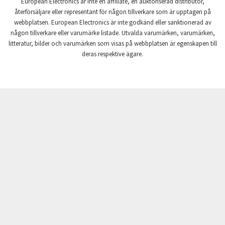
European Electronics är inte en affiliate, en auktoriserad distributör,
Crompton Controls
3,497
återförsäljare eller representant för någon tillverkare som är upptagen på
webbplatsen. European Electronics är inte godkänd eller sanktionerad av
Crompton Instruments
3,099
någon tillverkare eller varumärke listade. Utvalda varumärken, varumärken,
litteratur, bilder och varumärken som visas på webbplatsen är egenskapen till
Crouse Hinds
3,140
deras respektive ägare.
Crouzet
4,407
Crydom
3,677
Cutler Hammer
3,572
DEMAG
4,769
Daito
4,345
Danaher Controls
3,554
Danaher Motion
3,477
Danfoss
3,760
Datasensing
3,651
Delta
4,359