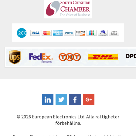
Comau
4,597
Comepi
4,334
Comitronic
3,805
Contactum
3,100
Contraves
3,313
Contrinex
4,914
Control Techniques
3,317
Controlli
4,812
Coote
4,085
Coperion K-Tron
3,397
Coutant Electronics
3,223
© 2026 European Electronics Ltd. Alla rättigheter
Coutant Lambda
4,028
förbehållna.
Craig And Derricott
4,947