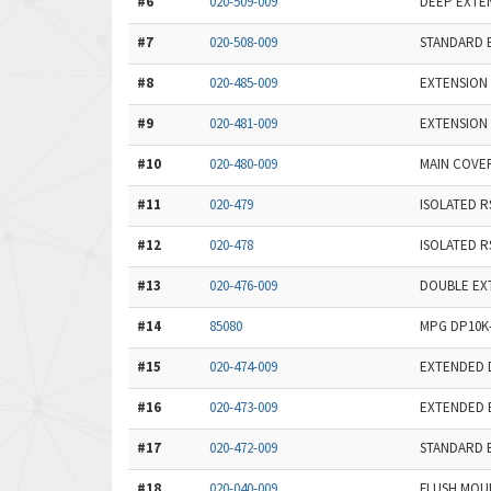
#6
020-509-009
DEEP EXTE
#7
020-508-009
STANDARD 
#8
020-485-009
EXTENSION 
#9
020-481-009
EXTENSION 
#10
020-480-009
MAIN COVE
#11
020-479
ISOLATED R
#12
020-478
ISOLATED R
#13
020-476-009
DOUBLE EXT
#14
85080
MPG DP10K-
#15
020-474-009
EXTENDED 
#16
020-473-009
EXTENDED B
#17
020-472-009
STANDARD 
#18
020-040-009
FLUSH MOUN