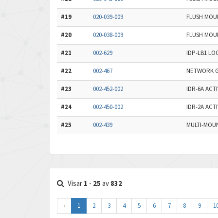
#19
020-039-009
FLUSH MOUN
#20
020-038-009
FLUSH MOUN
#21
002-629
IDP-LB1 LO
#22
002-467
NETWORK G
#23
002-452-002
IDR-6A ACT
#24
002-450-002
IDR-2A ACT
#25
002-439
MULTI-MOUN
Visar
1
-
25
av
832
‹
1
2
3
4
5
6
7
8
9
1