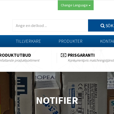
Change Language
SÖK
TILLVERKARE
PRODUKTER
KONTA
RODUKTUTBUD
PRISGARANTI
fattande produktsortiment
Konkurrentpris matchningstjänst
NOTIFIER