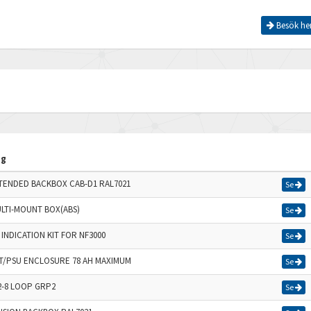
Besök he
ng
TENDED BACKBOX CAB-D1 RAL7021
Se
LTI-MOUNT BOX(ABS)
Se
 INDICATION KIT FOR NF3000
Se
T/PSU ENCLOSURE 78 AH MAXIMUM
Se
 2-8 LOOP GRP2
Se