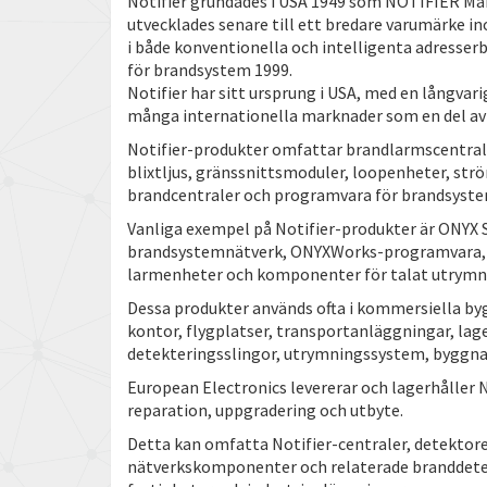
Notifier grundades i USA 1949 som NOTIFIER M
utvecklades senare till ett bredare varumärke
i både konventionella och intelligenta adresse
för brandsystem 1999.
Notifier har sitt ursprung i USA, med en långvar
många internationella marknader som en del av
Notifier-produkter omfattar brandlarmscentrale
blixtljus, gränssnittsmoduler, loopenheter, str
brandcentraler och programvara för brandsyste
Vanliga exempel på Notifier-produkter är ONYX 
brandsystemnätverk, ONYXWorks-programvara, a
larmenheter och komponenter för talat utrymn
Dessa produkter används ofta i kommersiella byg
kontor, flygplatser, transportanläggningar, lage
detekteringsslingor, utrymningssystem, byggn
European Electronics levererar och lagerhåller N
reparation, uppgradering och utbyte.
Detta kan omfatta Notifier-centraler, detektorer
nätverkskomponenter och relaterade branddete