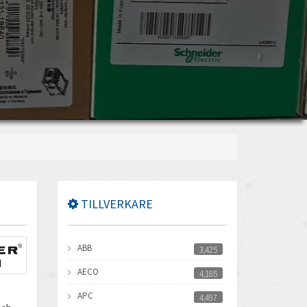
TILLVERKARE
ABB
3,425
AECO
4,185
APC
4,497