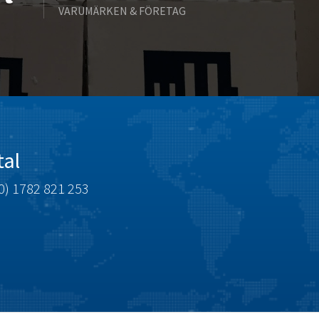
VARUMÄRKEN & FÖRETAG
Celduc
4,543
Cello-lite
3,613
Cherry
3,448
Chessell
3,653
Chint
4,775
Chloride
4,569
tal
Cincinnati Milacron
4,842
0) 1782 821 253
Citel
3,127
Clem
3,111
Cognex
4,907
Comau
4,423
Comepi
4,982
Comitronic
3,465