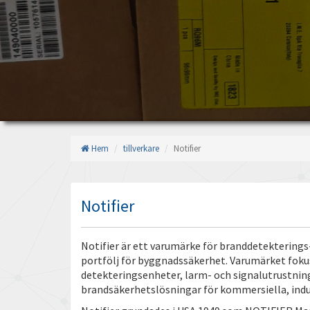
Hem
tillverkare
Notifier
Notifier
Notifier är ett varumärke för branddetekterin
portfölj för byggnadssäkerhet. Varumärket foku
detekteringsenheter, larm- och signalutrustn
brandsäkerhetslösningar för kommersiella, indus