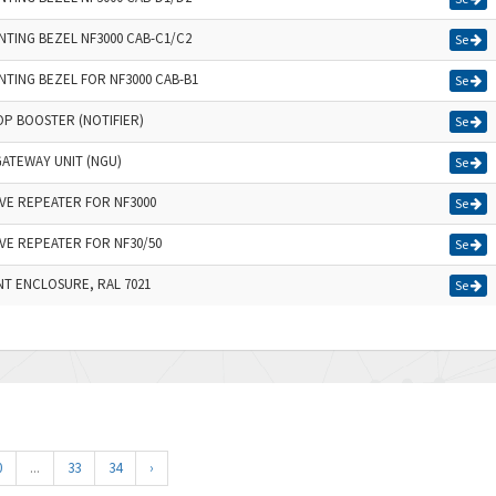
TING BEZEL NF3000 CAB-C1/C2
Se
TING BEZEL FOR NF3000 CAB-B1
Se
OP BOOSTER (NOTIFIER)
Se
ATEWAY UNIT (NGU)
Se
IVE REPEATER FOR NF3000
Se
IVE REPEATER FOR NF30/50
Se
T ENCLOSURE, RAL 7021
Se
0
...
33
34
›