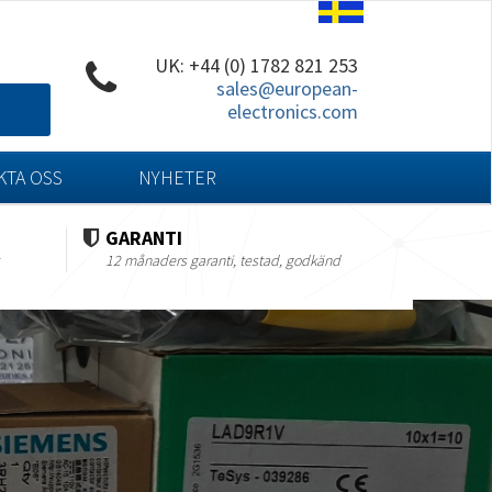
UK: +44 (0) 1782 821 253
sales@european-
electronics.com
KTA OSS
NYHETER
GARANTI
12 månaders garanti, testad, godkänd