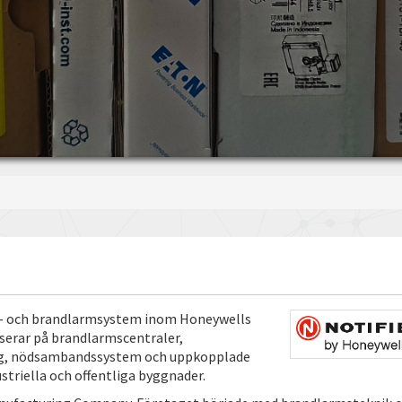
gs- och brandlarmsystem inom Honeywells
serar på brandlarmscentraler,
ing, nödsambandssystem och uppkopplade
triella och offentliga byggnader.