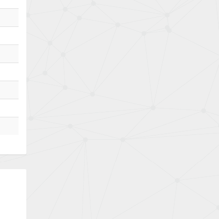
Bently Nevada
4,835
Benzlers
4,932
Berger Lahr
4,012
Bernstein
4,197
Bihl+Wiedemann
3,520
Boneham & Turner
4,310
Bonfiglioli
4,340
Bosch Rexroth
4,917
Bottero
4,344
Brady
3,319
British Encoder
3,353
Brodersen
3,837
Brook Crompton
4,317