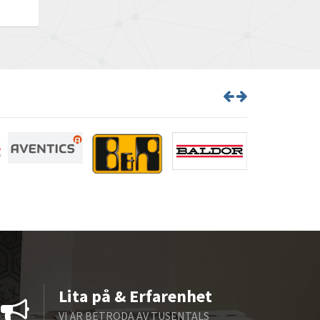
Brown Boveri
4,640
Broyce Control
4,401
Bti
4,425
Burgess
4,846
Burkert
3,354
Bussmann
4,376
Cablecraft
4,814
Cabur
3,140
Canalplast
4,406
Carlo Gavazzi
3,454
Castell
3,491
Cefco
4,237
Lita på & Erfarenhet
Cegelec
3,965
VI ÄR BETRODA AV TUSENTALS