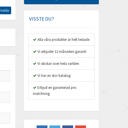
Amphenol
4,172
msida
Amplicon Liveline
3,522
VISSTE DU?
Anybus
4,363
Apex Dynamics
4,905
Alla våra produkter är helt testade
Asco Numatics
3,917
Vi erbjuder 12 månaders garanti
Atos
3,417
Vi skickar över hela världen
Autonics
4,064
Vi har en stor katalog
Aventics
3,177
B&R
Erbjud en garanterad pris
4,097
matchning
Baco
3,111
Baldor
4,249
Balluff
3,611
Banner