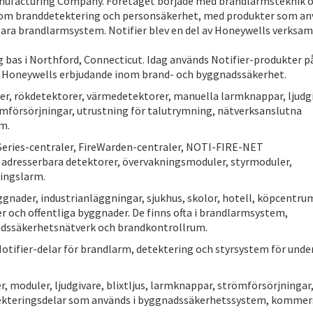
anufacturing Company. Företaget började med brandlarmsteknik 
 inom branddetektering och personsäkerhet, med produkter som a
rbara brandlarmsystem. Notifier blev en del av Honeywells verksa
ig bas i Northford, Connecticut. Idag används Notifier-produkter p
 Honeywells erbjudande inom brand- och byggnadssäkerhet.
r, rökdetektorer, värmedetektorer, manuella larmknappar, ljudgi
ömförsörjningar, utrustning för talutrymning, nätverksanslutna
m.
Series-centraler, FireWarden-centraler, NOTI-FIRE-NET
dresserbara detektorer, övervakningsmoduler, styrmoduler,
ingslarm.
gnader, industrianläggningar, sjukhus, skolor, hotell, köpcentru
r och offentliga byggnader. De finns ofta i brandlarmsystem,
adssäkerhetsnätverk och brandkontrollrum.
otifier-delar för brandlarm, detektering och styrsystem för under
, moduler, ljudgivare, blixtljus, larmknappar, strömförsörjningar
kteringsdelar som används i byggnadssäkerhetssystem, kommers