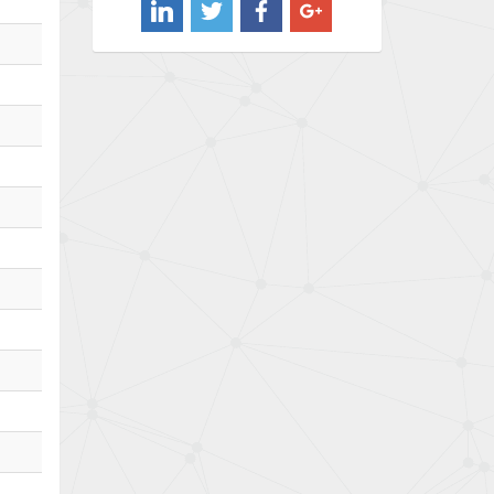
4,995
Barber Colman
4,436
Barksdale
4,960
Bartec
3,702
Bauer Gear Motor
4,249
Baumer
4,162
Baumuller
4,080
Bbc
4,920
Bd Sensors
3,830
Beckhoff
4,145
Beijer Electronics
4,399
Belimo
3,987
Belling Lee
3,625