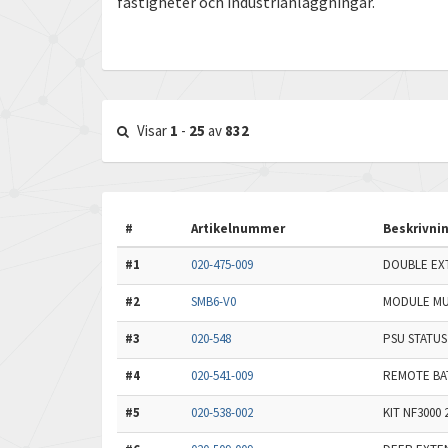
fastigheter och industrianläggningar.
Visar
1
-
25
av
832
#
Artikelnummer
Beskrivni
#1
020-475-009
DOUBLE EX
#2
SMB6-V0
MODULE MU
#3
020-548
PSU STATUS
#4
020-541-009
REMOTE BA
#5
020-538-002
KIT NF3000