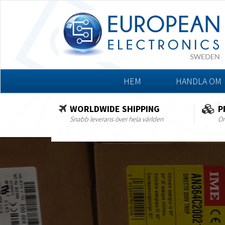
HEM
HANDLA OM
WORLDWIDE SHIPPING
P
Snabb leverans över hela världen
Om