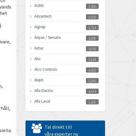
och
AUMA
nvänds
3,588
mhet
Advantech
4,559
å
Aignep
3,784
Airpax / Sensata
4,286
vare,
Airtac
4,059
Ako
3,244
Alco Controls
4,420
Aleph
3,268
m,
Alfa Electric
4,474
Alfa Laval
3,180
håll,
Allen Bradley
3,780
Allen West
3,392
,
Tal direkt till
iella
Amperite
våra experter nu
3,457