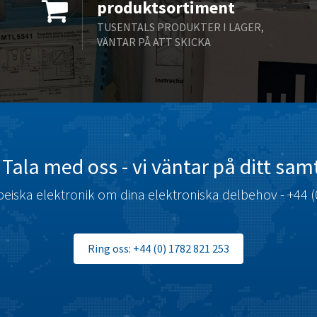
produktsortiment
TUSENTALS PRODUKTER I LAGER,
VÄNTAR PÅ ATT SKICKA
Tala med oss ​​- vi väntar på ditt sam
eiska elektronik om dina elektroniska delbehov - +44 (
Ring oss: +44 (0) 1782 821 253