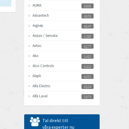
AUMA
3,606
Advantech
4,659
Aignep
4,647
Airpax / Sensata
3,180
Airtac
4,277
Ako
3,432
Alco Controls
4,412
Aleph
4,091
Alfa Electric
4,834
Alfa Laval
3,875
Allen Bradley
4,249
Allen West
3,852
Tal direkt till
Amperite
våra experter nu
4,546