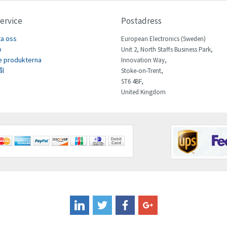
ervice
Postadress
ta oss
European Electronics (Sweden)
p
Unit 2, North Staffs Business Park,
e produkterna
Innovation Way,
ål
Stoke-on-Trent,
ST6 4BF,
United Kingdom