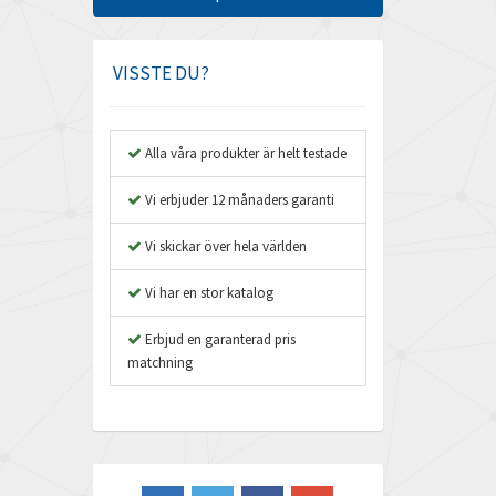
Amphenol
3,501
Amplicon Liveline
3,812
VISSTE DU?
Anybus
3,835
Apex Dynamics
3,728
Alla våra produkter är helt testade
Asco Numatics
3,088
Vi erbjuder 12 månaders garanti
Atos
4,152
Vi skickar över hela världen
Autonics
3,417
Vi har en stor katalog
Aventics
4,422
B&R
Erbjud en garanterad pris
4,757
matchning
Baco
3,483
Baldor
4,817
Balluff
4,965
Banner