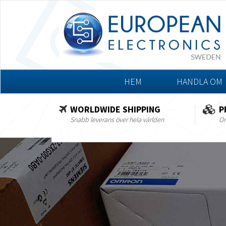
HEM
HANDLA OM
WORLDWIDE SHIPPING
P
Snabb leverans över hela världen
Om