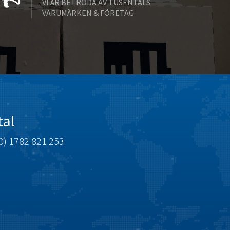
VI ÄR BETRODA AV TUSENTALS
Bently Nevada
3,114
VARUMÄRKEN & FÖRETAG
Benzlers
3,531
Berger Lahr
4,532
Bernstein
4,556
Bihl+Wiedemann
4,392
Boneham & Turner
4,176
Bonfiglioli
3,103
tal
Bosch Rexroth
3,231
0) 1782 821 253
Bottero
3,654
Brady
3,245
British Encoder
4,967
Brodersen
4,442
Brook Crompton
4,217