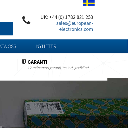
UK: +44 (0) 1782 821 253
sales@european-
electronics.com
KTA OSS
NYHETER
GARANTI
12 månaders garanti, testad, godkänd