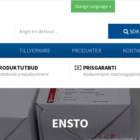
Change Language
SÖK
TILLVERKARE
PRODUKTER
KONTA
RODUKTUTBUD
PRISGARANTI
fattande produktsortiment
Konkurrentpris matchningstjänst
ENSTO