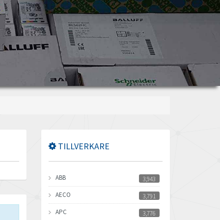
TILLVERKARE
ABB
3,943
AECO
3,791
APC
3,776