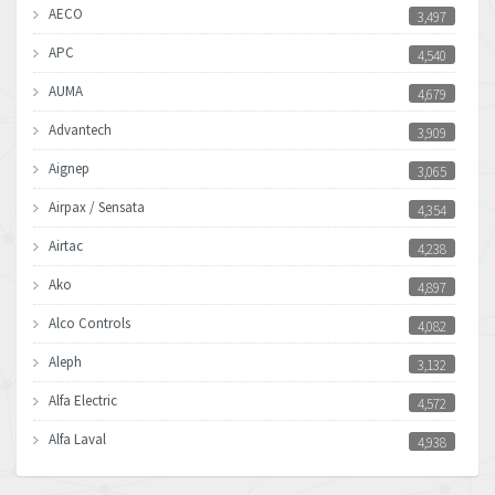
AECO
3,497
APC
4,540
AUMA
4,679
Advantech
3,909
Aignep
3,065
Airpax / Sensata
4,354
Airtac
4,238
Ako
4,897
Alco Controls
4,082
Aleph
3,132
Alfa Electric
4,572
Alfa Laval
4,938
Allen Bradley
3,685