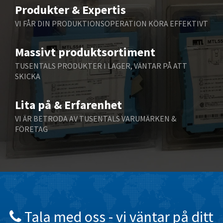
3,608
Produkter & Expertis
Belling Lee
4,631
VI FÅR DIN PRODUKTIONSOPERATION KÖRA EFFEKTIVT
Bently Nevada
4,305
Massivt produktsortiment
Benzlers
3,048
TUSENTALS PRODUKTER I LAGER, VÄNTAR PÅ ATT
Berger Lahr
3,832
SKICKA
Bernstein
3,343
Lita på & Erfarenhet
Bihl+Wiedemann
3,613
VI ÄR BETRODA AV TUSENTALS VARUMÄRKEN &
Boneham & Turner
3,651
FÖRETAG
Bonfiglioli
4,334
Bosch Rexroth
3,228
Bottero
3,426
Brady
3,936
British Encoder
4,637
Tala med oss ​​- vi väntar på ditt