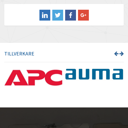
Balluff
3,477
Banner
3,297
Barber Colman
3,763
Barksdale
4,337
Bartec
3,426
TILLVERKARE
Bauer Gear Motor
4,559
Baumer
3,884
Baumuller
4,150
Bbc
3,656
Bd Sensors
4,813
Beckhoff
3,815
Beijer Electronics
4,997
Belimo