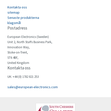
Cefco
4,518
Kontakta oss
Cegelec
sitemap
4,220
Senaste produkterna
Celduc
4,937
klagomål
Postadress
Cello-lite
3,455
European Electronics (Sweden)
Cherry
4,899
Unit 2, North Staffs Business Park,
Chessell
4,941
Innovation Way,
Stoke-on-Trent,
Chint
3,741
ST6 4BF,
United Kingdom
Chloride
4,637
Kontakta oss
Cincinnati Milacron
3,032
UK: +44 (0) 1782 821 253
Citel
4,511
sales@european-electronics.com
Clem
3,426
Cognex
4,231
Comau
4,437