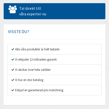
Allen West
4,918
Tal direkt till
Amperite
våra experter nu
4,237
Amphenol
4,326
Amplicon Liveline
4,779
VISSTE DU?
Anybus
3,488
Apex Dynamics
3,975
Alla våra produkter är helt testade
Asco Numatics
3,412
Vi erbjuder 12 månaders garanti
Atos
3,065
Vi skickar över hela världen
Autonics
4,172
Vi har en stor katalog
Aventics
4,956
B&R
Erbjud en garanterad pris matchning
4,242
Baco
4,646
Baldor
3,726