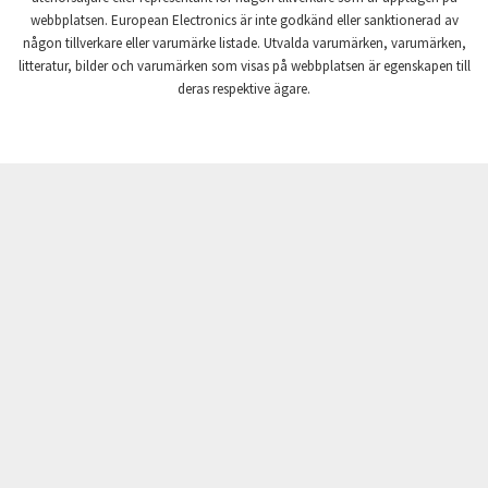
webbplatsen. European Electronics är inte godkänd eller sanktionerad av
Crompton Instruments
3,755
någon tillverkare eller varumärke listade. Utvalda varumärken, varumärken,
litteratur, bilder och varumärken som visas på webbplatsen är egenskapen till
Crouse Hinds
4,118
deras respektive ägare.
Crouzet
3,339
Crydom
4,853
Cutler Hammer
4,420
DEMAG
4,959
Daito
4,468
Danaher Controls
3,694
Danaher Motion
4,479
Danfoss
4,604
Datasensing
3,735
Delta
3,489
Denison