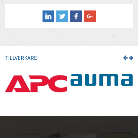
Balluff
3,611
Banner
4,995
Barber Colman
4,436
Barksdale
4,960
Bartec
3,702
TILLVERKARE
Bauer Gear Motor
4,249
Baumer
4,162
Baumuller
4,080
Bbc
4,920
Bd Sensors
3,830
Beckhoff
4,145
Beijer Electronics
4,399
Belimo