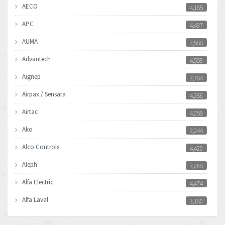
AECO
4,185
APC
4,497
AUMA
3,588
Advantech
4,559
Aignep
3,784
Airpax / Sensata
4,286
Airtac
4,059
Ako
3,244
Alco Controls
4,420
Aleph
3,268
Alfa Electric
4,474
Alfa Laval
3,180
Allen Bradley
3,780