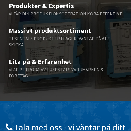
3,987
Produkter & Expertis
Belling Lee
3,625
VI FÅR DIN PRODUKTIONSOPERATION KÖRA EFFEKTIVT
Bently Nevada
4,835
Massivt produktsortiment
Benzlers
4,932
TUSENTALS PRODUKTER I LAGER, VÄNTAR PÅ ATT
Berger Lahr
4,012
SKICKA
Bernstein
4,197
Lita på & Erfarenhet
Bihl+Wiedemann
3,520
VI ÄR BETRODA AV TUSENTALS VARUMÄRKEN &
Boneham & Turner
4,310
FÖRETAG
Bonfiglioli
4,340
Bosch Rexroth
4,917
Bottero
4,344
Brady
3,319
British Encoder
3,353
Tala med oss ​​- vi väntar på ditt