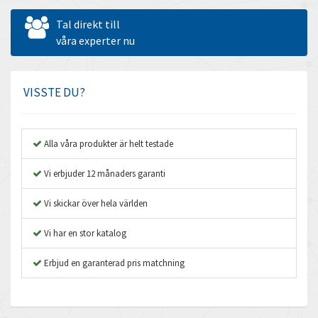
Allen West
3,392
Tal direkt till
Amperite
våra experter nu
3,457
Amphenol
4,172
Amplicon Liveline
3,522
VISSTE DU?
Anybus
4,363
Apex Dynamics
4,905
Alla våra produkter är helt testade
Asco Numatics
3,917
Vi erbjuder 12 månaders garanti
Atos
3,417
Vi skickar över hela världen
Autonics
4,064
Vi har en stor katalog
Aventics
3,177
B&R
Erbjud en garanterad pris matchning
4,097
Baco
3,111
Baldor
4,249