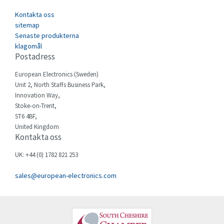
Cefco
4,237
Kontakta oss
Cegelec
sitemap
3,965
Senaste produkterna
Celduc
4,543
klagomål
Postadress
Cello-lite
3,613
European Electronics (Sweden)
Cherry
3,448
Unit 2, North Staffs Business Park,
Chessell
3,653
Innovation Way,
Stoke-on-Trent,
Chint
4,775
ST6 4BF,
United Kingdom
Chloride
4,569
Kontakta oss
Cincinnati Milacron
4,842
UK: +44 (0) 1782 821 253
Citel
3,127
sales@european-electronics.com
Clem
3,111
Cognex
4,907
Comau
4,423