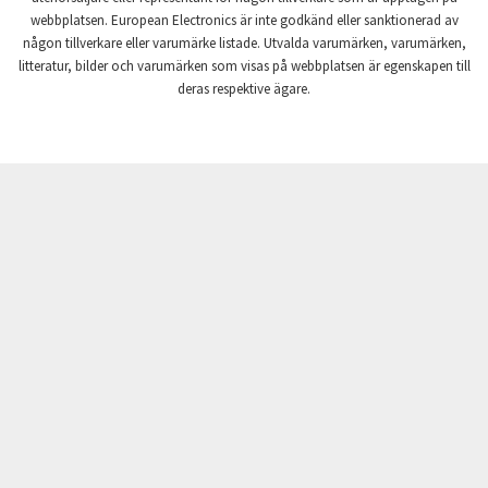
webbplatsen. European Electronics är inte godkänd eller sanktionerad av
Crompton Instruments
4,779
någon tillverkare eller varumärke listade. Utvalda varumärken, varumärken,
litteratur, bilder och varumärken som visas på webbplatsen är egenskapen till
Crouse Hinds
4,043
deras respektive ägare.
Crouzet
4,876
Crydom
4,480
Cutler Hammer
4,989
DEMAG
4,351
Daito
4,180
Danaher Controls
4,660
Danaher Motion
3,631
Danfoss
3,570
Datasensing
4,966
Delta
3,479
Denison