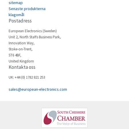
Cegelec
sitemap
3,955
Senaste produkterna
Celduc
4,692
klagomål
Postadress
Cello-lite
3,048
European Electronics (Sweden)
Cherry
3,731
Unit 2, North Staffs Business Park,
Chessell
3,274
Innovation Way,
Stoke-on-Trent,
Chint
3,043
ST6 4BF,
United Kingdom
Chloride
3,615
Kontakta oss
Cincinnati Milacron
4,505
UK: +44 (0) 1782 821 253
Citel
4,081
sales@european-electronics.com
Clem
3,482
Cognex
4,149
Comau
4,597
Comepi
4,334