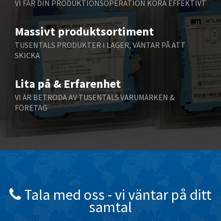
VI FÅR DIN PRODUKTIONSOPERATION KÖRA EFFEKTIVT
Bently Nevada
3,770
Massivt produktsortiment
Benzlers
3,285
TUSENTALS PRODUKTER I LAGER, VÄNTAR PÅ ATT
Berger Lahr
3,402
SKICKA
Bernstein
4,835
Lita på & Erfarenhet
Bihl+Wiedemann
4,665
VI ÄR BETRODA AV TUSENTALS VARUMÄRKEN &
Boneham & Turner
4,083
FÖRETAG
Bonfiglioli
4,498
Bosch Rexroth
4,199
Bottero
4,152
Brady
4,459
British Encoder
3,350
Tala med oss ​​- vi väntar på ditt
samtal
Brodersen
4,577
Brook Crompton