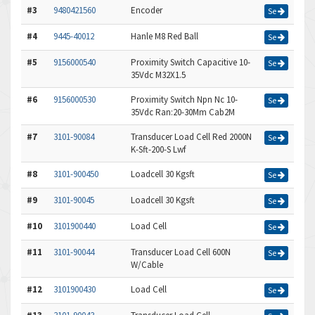
#3
9480421560
Encoder
Se
#4
9445-40012
Hanle M8 Red Ball
Se
#5
9156000540
Proximity Switch Capacitive 10-
Se
35Vdc M32X1.5
#6
9156000530
Proximity Switch Npn Nc 10-
Se
35Vdc Ran:20-30Mm Cab2M
#7
3101-90084
Transducer Load Cell Red 2000N
Se
K-Sft-200-S Lwf
#8
3101-900450
Loadcell 30 Kgsft
Se
#9
3101-90045
Loadcell 30 Kgsft
Se
#10
3101900440
Load Cell
Se
#11
3101-90044
Transducer Load Cell 600N
Se
W/Cable
#12
3101900430
Load Cell
Se