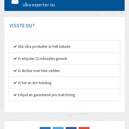
Amperite
våra experter nu
4,443
Amphenol
3,121
Amplicon Liveline
4,678
VISSTE DU?
Anybus
3,492
Apex Dynamics
4,105
Alla våra produkter är helt testade
Asco Numatics
4,559
Vi erbjuder 12 månaders garanti
Atos
3,968
Vi skickar över hela världen
Autonics
4,509
Vi har en stor katalog
Aventics
4,887
B&R
Erbjud en garanterad pris matchning
3,997
Baco
4,941
Baldor
3,034
Balluff
4,401