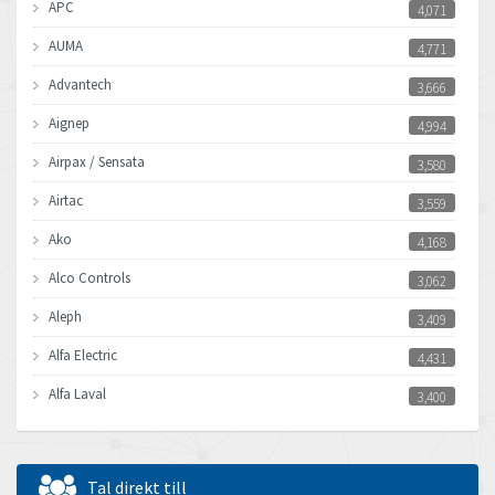
APC
4,071
AUMA
4,771
Advantech
3,666
Aignep
4,994
Airpax / Sensata
3,580
Airtac
3,559
Ako
4,168
Alco Controls
3,062
Aleph
3,409
Alfa Electric
4,431
Alfa Laval
3,400
Allen Bradley
3,413
Allen West
4,451
Tal direkt till