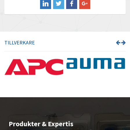
Banner
3,744
Barber Colman
3,281
Barksdale
4,661
Bartec
3,418
TILLVERKARE
Bauer Gear Motor
3,753
Baumer
3,556
Baumuller
4,709
Bbc
3,672
Bd Sensors
3,571
Beckhoff
3,541
Beijer Electronics
4,867
Belimo
4,674
Produkter & Expertis
Belling Lee
4,108