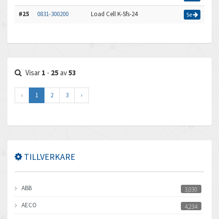
#25
0831-300200
Load Cell K-Sfs-24
Se
Visar
1
-
25
av
53
‹
1
2
3
›
TILLVERKARE
ABB
3,030
AECO
4,234