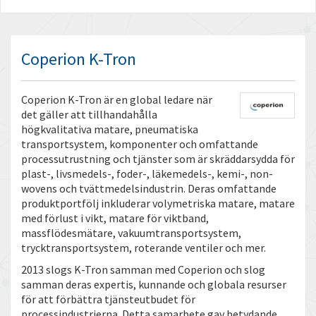
Coperion K-Tron
Coperion K-Tron är en global ledare när
det gäller att tillhandahålla
högkvalitativa matare, pneumatiska
transportsystem, komponenter och omfattande
processutrustning och tjänster som är skräddarsydda för
plast-, livsmedels-, foder-, läkemedels-, kemi-, non-
wovens och tvättmedelsindustrin. Deras omfattande
produktportfölj inkluderar volymetriska matare, matare
med förlust i vikt, matare för viktband,
massflödesmätare, vakuumtransportsystem,
trycktransportsystem, roterande ventiler och mer.
2013 slogs K-Tron samman med Coperion och slog
samman deras expertis, kunnande och globala resurser
för att förbättra tjänsteutbudet för
processindustrierna. Detta samarbete gav betydande