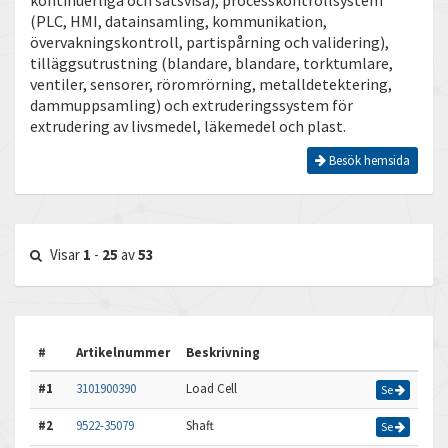
kontinuerliga och satsvisa), processkontrollsystem
(PLC, HMI, datainsamling, kommunikation,
övervakningskontroll, partispårning och validering),
tilläggsutrustning (blandare, blandare, torktumlare,
ventiler, sensorer, röromrörning, metalldetektering,
dammuppsamling) och extruderingssystem för
extrudering av livsmedel, läkemedel och plast.
Besök hemsida
Visar
1
-
25
av
53
#
Artikelnummer
Beskrivning
#1
3101900390
Load Cell
Se
#2
9522-35079
Shaft
Se