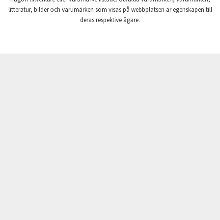
litteratur, bilder och varumärken som visas på webbplatsen är egenskapen till
Crouse Hinds
3,140
deras respektive ägare.
Crouzet
4,407
Crydom
3,677
Cutler Hammer
3,572
DEMAG
4,769
Daito
4,345
Danaher Controls
3,554
Danaher Motion
3,477
Danfoss
3,760
Datasensing
3,651
Delta
4,359
Denison
4,842
Destaco
3,124