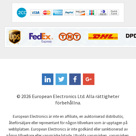
Comitronic
3,805
Contactum
3,100
Contraves
3,313
Contrinex
4,914
Control Techniques
3,317
Controlli
4,812
Coote
4,085
Coperion K-Tron
3,397
Coutant Electronics
3,223
© 2026 European Electronics Ltd. Alla rättigheter
Coutant Lambda
4,028
förbehållna.
Craig And Derricott
4,947
European Electronics är inte en affiliate, en auktoriserad distributör,
Crompton Controls
3,497
återförsäljare eller representant för någon tillverkare som är upptagen på
webbplatsen. European Electronics är inte godkänd eller sanktionerad av
Crompton Instruments
3,099
någon tillverkare eller varumärke listade. Utvalda varumärken, varumärken,