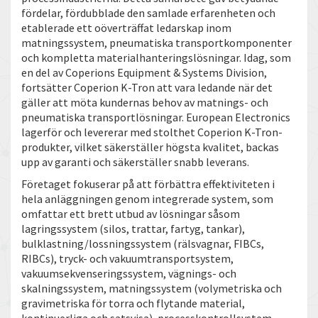
fördelar, fördubblade den samlade erfarenheten och
etablerade ett oöverträffat ledarskap inom
matningssystem, pneumatiska transportkomponenter
och kompletta materialhanteringslösningar. Idag, som
en del av Coperions Equipment & Systems Division,
fortsätter Coperion K-Tron att vara ledande när det
gäller att möta kundernas behov av matnings- och
pneumatiska transportlösningar. European Electronics
lagerför och levererar med stolthet Coperion K-Tron-
produkter, vilket säkerställer högsta kvalitet, backas
upp av garanti och säkerställer snabb leverans.
Företaget fokuserar på att förbättra effektiviteten i
hela anläggningen genom integrerade system, som
omfattar ett brett utbud av lösningar såsom
lagringssystem (silos, trattar, fartyg, tankar),
bulklastning/lossningssystem (rälsvagnar, FIBCs,
RIBCs), tryck- och vakuumtransportsystem,
vakuumsekvenseringssystem, vägnings- och
skalningssystem, matningssystem (volymetriska och
gravimetriska för torra och flytande material,