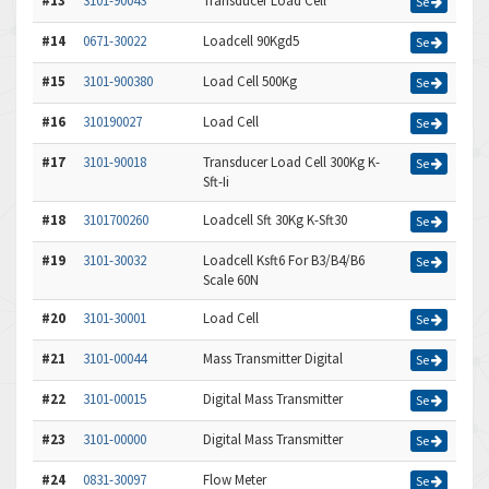
#13
3101-90043
Transducer Load Cell
Se
#14
0671-30022
Loadcell 90Kgd5
Se
#15
3101-900380
Load Cell 500Kg
Se
#16
310190027
Load Cell
Se
#17
3101-90018
Transducer Load Cell 300Kg K-
Se
Sft-Ii
#18
3101700260
Loadcell Sft 30Kg K-Sft30
Se
#19
3101-30032
Loadcell Ksft6 For B3/B4/B6
Se
Scale 60N
#20
3101-30001
Load Cell
Se
#21
3101-00044
Mass Transmitter Digital
Se
#22
3101-00015
Digital Mass Transmitter
Se
#23
3101-00000
Digital Mass Transmitter
Se
#24
0831-30097
Flow Meter
Se