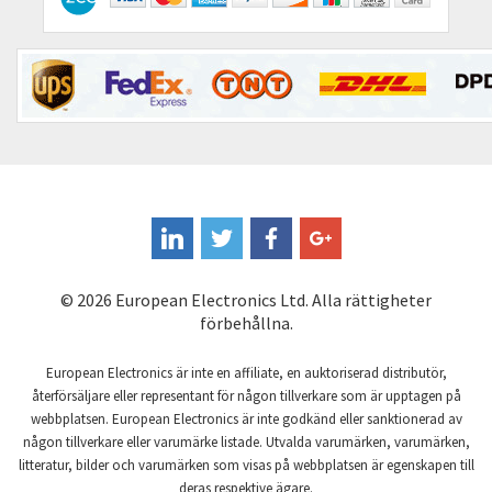
Contactum
3,535
Contraves
4,993
Contrinex
3,423
Control Techniques
4,940
Controlli
3,956
Coote
4,987
Coperion K-Tron
3,947
Coutant Electronics
3,082
© 2026 European Electronics Ltd. Alla rättigheter
Coutant Lambda
3,729
förbehållna.
Craig And Derricott
3,222
European Electronics är inte en affiliate, en auktoriserad distributör,
Crompton Controls
4,075
återförsäljare eller representant för någon tillverkare som är upptagen på
webbplatsen. European Electronics är inte godkänd eller sanktionerad av
Crompton Instruments
4,498
någon tillverkare eller varumärke listade. Utvalda varumärken, varumärken,
litteratur, bilder och varumärken som visas på webbplatsen är egenskapen till
Crouse Hinds
3,287
deras respektive ägare.