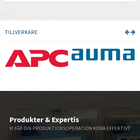
Barber Colman
3,879
Barksdale
4,791
Bartec
3,433
TILLVERKARE
Bauer Gear Motor
4,014
Baumer
3,042
Baumuller
3,146
Bbc
3,463
Bd Sensors
3,019
Beckhoff
3,663
Beijer Electronics
4,576
Belimo
3,364
Produkter & Expertis
Belling Lee
3,593
VI FÅR DIN PRODUKTIONSOPERATION KÖRA EFFEKTIVT
Bently Nevada
3,114