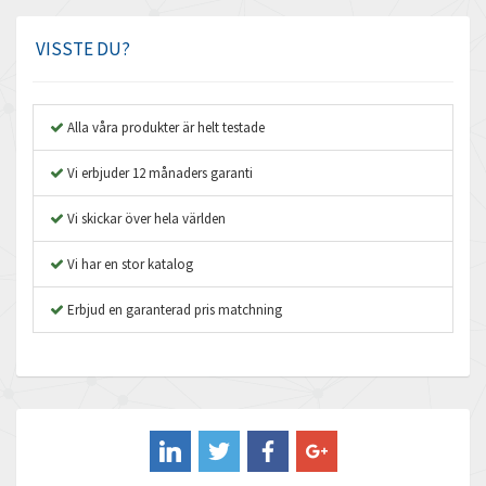
Amphenol
3,501
Amplicon Liveline
3,812
VISSTE DU?
Anybus
3,835
Apex Dynamics
3,728
Alla våra produkter är helt testade
Asco Numatics
3,088
Vi erbjuder 12 månaders garanti
Atos
4,152
Vi skickar över hela världen
Autonics
3,417
Vi har en stor katalog
Aventics
4,422
B&R
Erbjud en garanterad pris matchning
4,757
Baco
3,483
Baldor
4,817
Balluff
4,965
Banner
4,210