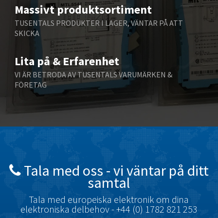
Massivt produktsortiment
Benzlers
3,531
TUSENTALS PRODUKTER I LAGER, VÄNTAR PÅ ATT
Berger Lahr
4,532
SKICKA
Bernstein
4,556
Lita på & Erfarenhet
Bihl+Wiedemann
4,392
VI ÄR BETRODA AV TUSENTALS VARUMÄRKEN &
Boneham & Turner
4,176
FÖRETAG
Bonfiglioli
3,103
Bosch Rexroth
3,231
Bottero
3,654
Brady
3,245
British Encoder
4,967
Tala med oss ​​- vi väntar på ditt
samtal
Brodersen
4,442
Brook Crompton
Tala med europeiska elektronik om dina
4,217
elektroniska delbehov - +44 (0) 1782 821 253
Brown Boveri
3,235