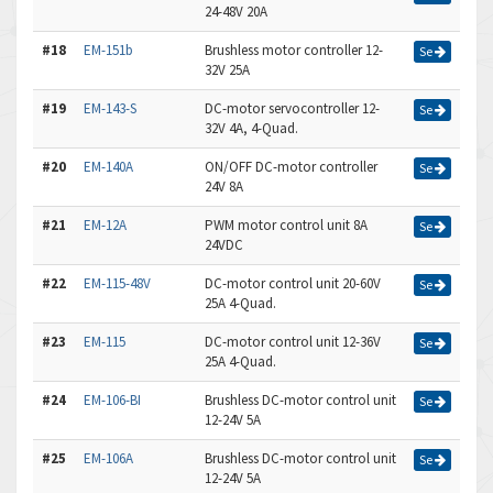
24-48V 20A
#18
EM-151b
Brushless motor controller 12-
Se
32V 25A
#19
EM-143-S
DC-motor servocontroller 12-
Se
32V 4A, 4-Quad.
#20
EM-140A
ON/OFF DC-motor controller
Se
24V 8A
#21
EM-12A
PWM motor control unit 8A
Se
24VDC
#22
EM-115-48V
DC-motor control unit 20-60V
Se
25A 4-Quad.
#23
EM-115
DC-motor control unit 12-36V
Se
25A 4-Quad.
#24
EM-106-BI
Brushless DC-motor control unit
Se
12-24V 5A
#25
EM-106A
Brushless DC-motor control unit
Se
12-24V 5A