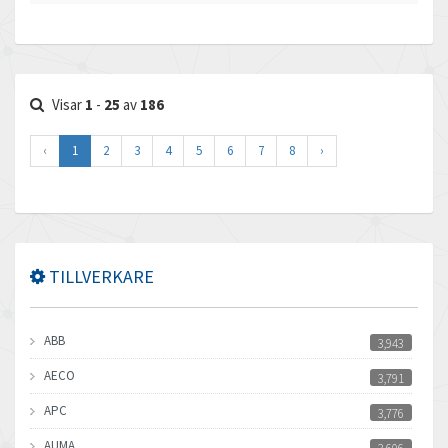
Visar
1
-
25
av
186
‹
1
2
3
4
5
6
7
8
›
TILLVERKARE
ABB
3,943
AECO
3,791
APC
3,776
AUMA