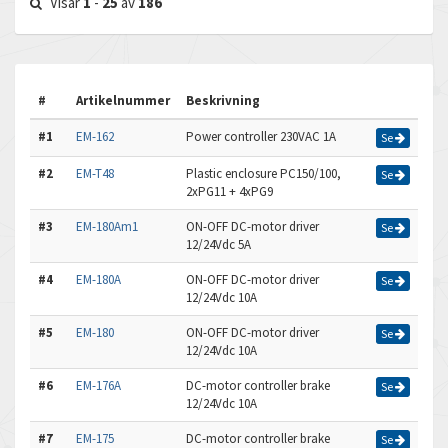
Visar
1
-
25
av
186
#
Artikelnummer
Beskrivning
#1
EM-162
Power controller 230VAC 1A
Se
#2
EM-T48
Plastic enclosure PC150/100,
Se
2xPG11 + 4xPG9
#3
EM-180Am1
ON-OFF DC-motor driver
Se
12/24Vdc 5A
#4
EM-180A
ON-OFF DC-motor driver
Se
12/24Vdc 10A
#5
EM-180
ON-OFF DC-motor driver
Se
12/24Vdc 10A
#6
EM-176A
DC-motor controller brake
Se
12/24Vdc 10A
#7
EM-175
DC-motor controller brake
Se