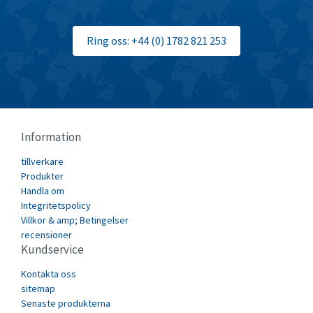
Broyce Control
4,788
Ring oss: +44 (0) 1782 821 253
Bti
3,084
Burgess
3,713
Burkert
4,054
Bussmann
4,869
Information
Cablecraft
3,484
tillverkare
Cabur
4,496
Produkter
Canalplast
Handla om
3,642
Integritetspolicy
Carlo Gavazzi
3,412
Villkor & amp; Betingelser
recensioner
Castell
4,439
Kundservice
Cefco
3,305
Kontakta oss
Cegelec
sitemap
3,958
Senaste produkterna
Celduc