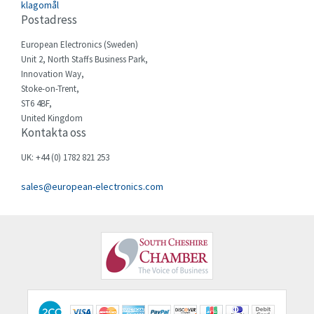
3,479
klagomål
Postadress
Cello-lite
4,592
European Electronics (Sweden)
Cherry
3,890
Unit 2, North Staffs Business Park,
Chessell
3,259
Innovation Way,
Stoke-on-Trent,
Chint
4,022
ST6 4BF,
United Kingdom
Chloride
4,523
Kontakta oss
Cincinnati Milacron
3,363
UK: +44 (0) 1782 821 253
Citel
3,317
sales@european-electronics.com
Clem
4,406
Cognex
4,607
Comau
4,089
Comepi
3,714
Comitronic
4,888