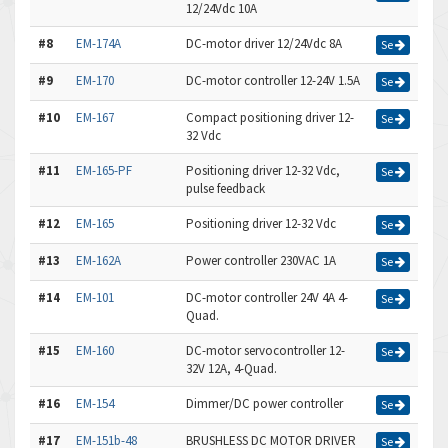
12/24Vdc 10A
#8
EM-174A
DC-motor driver 12/24Vdc 8A
Se
#9
EM-170
DC-motor controller 12-24V 1.5A
Se
#10
EM-167
Compact positioning driver 12-
Se
32 Vdc
#11
EM-165-PF
Positioning driver 12-32 Vdc,
Se
pulse feedback
#12
EM-165
Positioning driver 12-32 Vdc
Se
#13
EM-162A
Power controller 230VAC 1A
Se
#14
EM-101
DC-motor controller 24V 4A 4-
Se
Quad.
#15
EM-160
DC-motor servocontroller 12-
Se
32V 12A, 4-Quad.
#16
EM-154
Dimmer/DC power controller
Se
#17
EM-151b-48
BRUSHLESS DC MOTOR DRIVER
Se