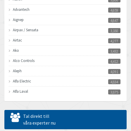
3,606
Advantech
4,659
Aignep
4,647
Airpax / Sensata
3,180
Airtac
4,277
Ako
3,432
Alco Controls
4,412
Aleph
4,091
Alfa Electric
4,834
Alfa Laval
3,875
Allen Bradley
4,249
Allen West
3,852
Tal direkt till
Amperite
våra experter nu
4,546