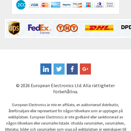
Contactum
4,896
Contraves
3,736
Contrinex
3,840
Control Techniques
4,653
Controlli
4,597
Coote
4,627
Coperion K-Tron
3,374
Coutant Electronics
4,184
© 2026 European Electronics Ltd. Alla rättigheter
Coutant Lambda
3,267
förbehållna.
Craig And Derricott
3,065
European Electronics är inte en affiliate, en auktoriserad distributör,
Crompton Controls
3,962
återförsäljare eller representant för någon tillverkare som är upptagen på
webbplatsen. European Electronics är inte godkänd eller sanktionerad av
Crompton Instruments
3,053
någon tillverkare eller varumärke listade. Utvalda varumärken, varumärken,
litteratur, bilder och varumärken som visas på webbplatsen är egenskapen till
Crouse Hinds
3,648