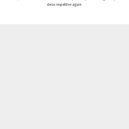
deras respektive ägare.
Crouzet
4,938
Crydom
4,826
Cutler Hammer
4,132
DEMAG
4,017
Daito
3,459
Danaher Controls
4,865
Danaher Motion
3,664
Danfoss
3,562
Datasensing
4,802
Delta
4,977
Denison
4,564
Destaco
4,299