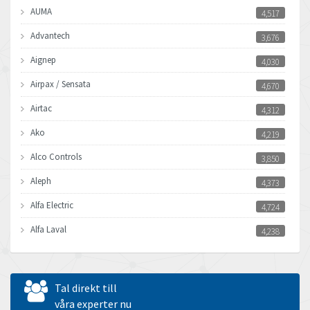
AUMA
4,517
Advantech
3,676
Aignep
4,030
Airpax / Sensata
4,670
Airtac
4,312
Ako
4,219
Alco Controls
3,850
Aleph
4,373
Alfa Electric
4,724
Alfa Laval
4,238
Allen Bradley
3,095
Allen West
3,545
Tal direkt till
Amperite
våra experter nu
4,432