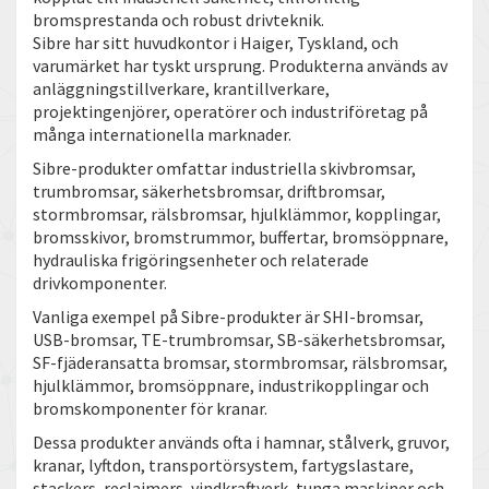
bromsprestanda och robust drivteknik.
Sibre har sitt huvudkontor i Haiger, Tyskland, och
varumärket har tyskt ursprung. Produkterna används av
anläggningstillverkare, krantillverkare,
projektingenjörer, operatörer och industriföretag på
många internationella marknader.
Sibre-produkter omfattar industriella skivbromsar,
trumbromsar, säkerhetsbromsar, driftbromsar,
stormbromsar, rälsbromsar, hjulklämmor, kopplingar,
bromsskivor, bromstrummor, buffertar, bromsöppnare,
hydrauliska frigöringsenheter och relaterade
drivkomponenter.
Vanliga exempel på Sibre-produkter är SHI-bromsar,
USB-bromsar, TE-trumbromsar, SB-säkerhetsbromsar,
SF-fjäderansatta bromsar, stormbromsar, rälsbromsar,
hjulklämmor, bromsöppnare, industrikopplingar och
bromskomponenter för kranar.
Dessa produkter används ofta i hamnar, stålverk, gruvor,
kranar, lyftdon, transportörsystem, fartygslastare,
stackers, reclaimers, vindkraftverk, tunga maskiner och