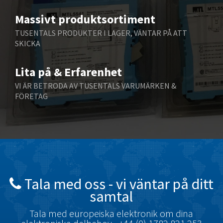
Bently Nevada
4,582
Massivt produktsortiment
Benzlers
4,177
TUSENTALS PRODUKTER I LAGER, VÄNTAR PÅ ATT
Berger Lahr
4,182
SKICKA
Bernstein
4,748
Lita på & Erfarenhet
Bihl+Wiedemann
4,071
VI ÄR BETRODA AV TUSENTALS VARUMÄRKEN &
Boneham & Turner
4,813
FÖRETAG
Bonfiglioli
4,238
Bosch Rexroth
4,599
Bottero
3,086
Brady
4,728
British Encoder
3,315
Tala med oss ​​- vi väntar på ditt
samtal
Brodersen
3,887
Brook Crompton
Tala med europeiska elektronik om dina
3,874