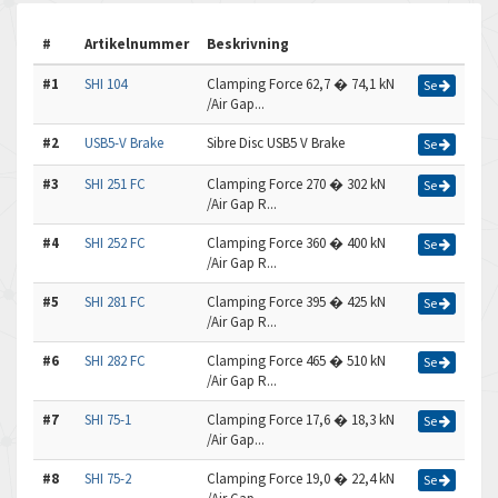
#
Artikelnummer
Beskrivning
#1
SHI 104
Clamping Force 62,7 � 74,1 kN
Se
/Air Gap...
#2
USB5-V Brake
Sibre Disc USB5 V Brake
Se
#3
SHI 251 FC
Clamping Force 270 � 302 kN
Se
/Air Gap R...
#4
SHI 252 FC
Clamping Force 360 � 400 kN
Se
/Air Gap R...
#5
SHI 281 FC
Clamping Force 395 � 425 kN
Se
/Air Gap R...
#6
SHI 282 FC
Clamping Force 465 � 510 kN
Se
/Air Gap R...
#7
SHI 75-1
Clamping Force 17,6 � 18,3 kN
Se
/Air Gap...
#8
SHI 75-2
Clamping Force 19,0 � 22,4 kN
Se