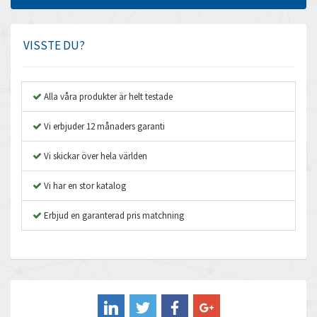
Amphenol
4,326
Amplicon Liveline
3,082
VISSTE DU?
Anybus
4,240
Apex Dynamics
3,718
Alla våra produkter är helt testade
Asco Numatics
3,207
Vi erbjuder 12 månaders garanti
Atos
4,673
Vi skickar över hela världen
Autonics
3,973
Vi har en stor katalog
Aventics
4,426
B&R
Erbjud en garanterad pris matchning
4,715
Baco
3,152
Baldor
3,779
Balluff
3,419
Banner
4,828