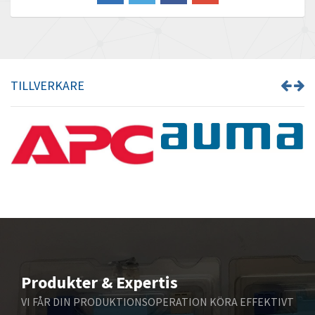
Barber Colman
3,954
Barksdale
3,881
Bartec
4,093
TILLVERKARE
Bauer Gear Motor
4,167
Baumer
3,554
Baumuller
3,029
Bbc
4,983
Bd Sensors
3,686
Beckhoff
4,436
Beijer Electronics
3,899
Belimo
4,255
Produkter & Expertis
Belling Lee
3,741
VI FÅR DIN PRODUKTIONSOPERATION KÖRA EFFEKTIVT