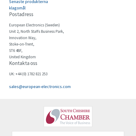
Senaste produkterna
Celduc
4,979
klagomål
Postadress
Cello-lite
4,416
European Electronics (Sweden)
Cherry
3,945
Unit 2, North Staffs Business Park,
Chessell
4,460
Innovation Way,
Stoke-on-Trent,
Chint
3,852
ST6 4BF,
United Kingdom
Chloride
3,642
Kontakta oss
Cincinnati Milacron
3,083
UK: +44 (0) 1782 821 253
Citel
4,623
sales@european-electronics.com
Clem
4,728
Cognex
3,705
Comau
4,677
Comepi
3,765
Comitronic
3,175