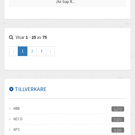
/Air Gap R...
Visar
1
-
25
av
75
‹
1
2
3
›
TILLVERKARE
ABB
3,273
AECO
3,521
APC
4,180