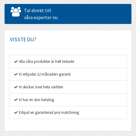
Allen West
3,852
Tal direkt till
Amperite
våra experter nu
4,546
Amphenol
3,501
Amplicon Liveline
3,812
VISSTE DU?
Anybus
3,835
Apex Dynamics
3,728
Alla våra produkter är helt testade
Asco Numatics
3,088
Vi erbjuder 12 månaders garanti
Atos
4,152
Vi skickar över hela världen
Autonics
3,417
Vi har en stor katalog
Aventics
4,422
B&R
Erbjud en garanterad pris matchning
4,757
Baco
3,483
Baldor
4,817