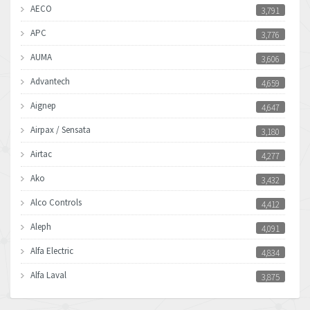
AECO
3,791
APC
3,776
AUMA
3,606
Advantech
4,659
Aignep
4,647
Airpax / Sensata
3,180
Airtac
4,277
Ako
3,432
Alco Controls
4,412
Aleph
4,091
Alfa Electric
4,834
Alfa Laval
3,875
Allen Bradley
4,249