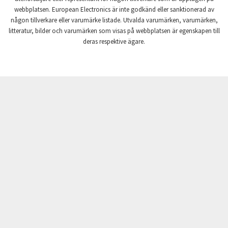
webbplatsen. European Electronics är inte godkänd eller sanktionerad av
Crompton Instruments
4,498
någon tillverkare eller varumärke listade. Utvalda varumärken, varumärken,
litteratur, bilder och varumärken som visas på webbplatsen är egenskapen till
Crouse Hinds
3,287
deras respektive ägare.
Crouzet
3,000
Crydom
3,673
Cutler Hammer
4,024
DEMAG
4,417
Daito
3,862
Danaher Controls
3,789
Danaher Motion
4,235
Danfoss
3,639
Datasensing
4,614
Delta
4,726
Denison