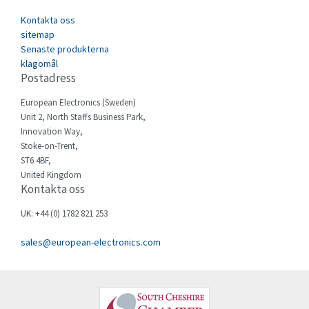
Cefco
3,305
Kontakta oss
Cegelec
sitemap
3,958
Senaste produkterna
Celduc
3,479
klagomål
Postadress
Cello-lite
4,592
European Electronics (Sweden)
Cherry
3,890
Unit 2, North Staffs Business Park,
Chessell
3,259
Innovation Way,
Stoke-on-Trent,
Chint
4,022
ST6 4BF,
United Kingdom
Chloride
4,523
Kontakta oss
Cincinnati Milacron
3,363
UK: +44 (0) 1782 821 253
Citel
3,317
sales@european-electronics.com
Clem
4,406
Cognex
4,607
Comau
4,089