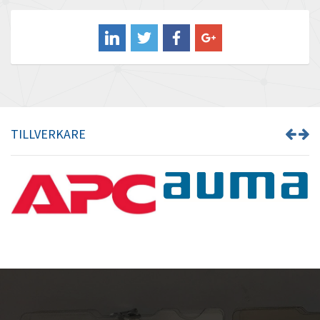
Balluff
4,965
Banner
4,210
Barber Colman
3,879
Barksdale
4,791
Bartec
3,433
TILLVERKARE
Bauer Gear Motor
4,014
Baumer
3,042
Baumuller
3,146
Bbc
3,463
Bd Sensors
3,019
Beckhoff
3,663
Beijer Electronics
4,576
Belimo