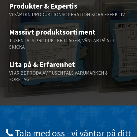
3,364
Produkter & Expertis
Belling Lee
3,593
VI FÅR DIN PRODUKTIONSOPERATION KÖRA EFFEKTIVT
Bently Nevada
3,114
Massivt produktsortiment
Benzlers
3,531
TUSENTALS PRODUKTER I LAGER, VÄNTAR PÅ ATT
Berger Lahr
4,532
SKICKA
Bernstein
4,556
Lita på & Erfarenhet
Bihl+Wiedemann
4,392
VI ÄR BETRODA AV TUSENTALS VARUMÄRKEN &
Boneham & Turner
4,176
FÖRETAG
Bonfiglioli
3,103
Bosch Rexroth
3,231
Bottero
3,654
Brady
3,245
British Encoder
4,967
Tala med oss ​​- vi väntar på ditt