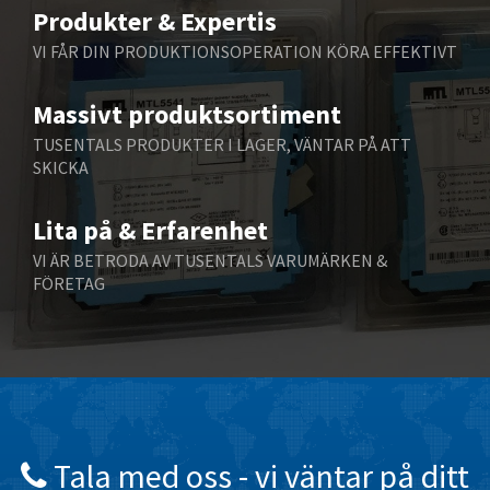
4,255
Produkter & Expertis
Belling Lee
3,741
VI FÅR DIN PRODUKTIONSOPERATION KÖRA EFFEKTIVT
Bently Nevada
4,582
Massivt produktsortiment
Benzlers
4,177
TUSENTALS PRODUKTER I LAGER, VÄNTAR PÅ ATT
Berger Lahr
4,182
SKICKA
Bernstein
4,748
Lita på & Erfarenhet
Bihl+Wiedemann
4,071
VI ÄR BETRODA AV TUSENTALS VARUMÄRKEN &
Boneham & Turner
4,813
FÖRETAG
Bonfiglioli
4,238
Bosch Rexroth
4,599
Bottero
3,086
Brady
4,728
British Encoder
3,315
Tala med oss ​​- vi väntar på ditt