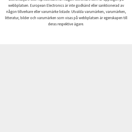
webbplatsen. European Electronics är inte godkänd eller sanktionerad av
Crompton Instruments
3,053
någon tillverkare eller varumärke listade. Utvalda varumärken, varumärken,
litteratur, bilder och varumärken som visas på webbplatsen är egenskapen till
Crouse Hinds
3,648
deras respektive ägare.
Crouzet
4,938
Crydom
4,826
Cutler Hammer
4,132
DEMAG
4,017
Daito
3,459
Danaher Controls
4,865
Danaher Motion
3,664
Danfoss
3,562
Datasensing
4,802
Delta
4,977
Denison