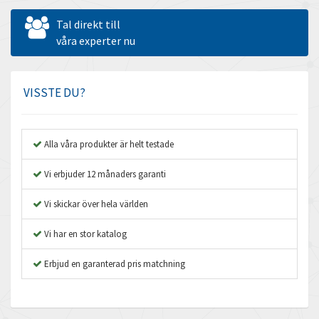
Allen West
3,545
Tal direkt till
Amperite
våra experter nu
4,432
Amphenol
4,326
Amplicon Liveline
3,082
VISSTE DU?
Anybus
4,240
Apex Dynamics
3,718
Alla våra produkter är helt testade
Asco Numatics
3,207
Vi erbjuder 12 månaders garanti
Atos
4,673
Vi skickar över hela världen
Autonics
3,973
Vi har en stor katalog
Aventics
4,426
B&R
Erbjud en garanterad pris matchning
4,715
Baco
3,152
Baldor
3,779