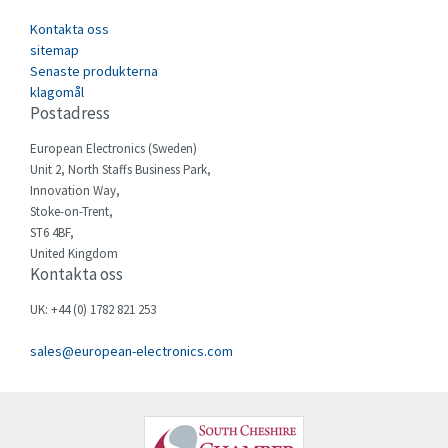
Cefco
3,262
Kontakta oss
Cegelec
sitemap
4,283
Senaste produkterna
Celduc
4,979
klagomål
Postadress
Cello-lite
4,416
European Electronics (Sweden)
Cherry
3,945
Unit 2, North Staffs Business Park,
Chessell
4,460
Innovation Way,
Stoke-on-Trent,
Chint
3,852
ST6 4BF,
United Kingdom
Chloride
3,642
Kontakta oss
Cincinnati Milacron
3,083
UK: +44 (0) 1782 821 253
Citel
4,623
sales@european-electronics.com
Clem
4,728
Cognex
3,705
Comau
4,677