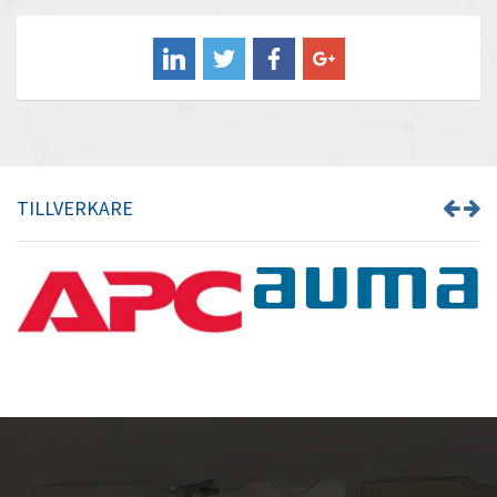
Balluff
3,419
Banner
4,828
Barber Colman
3,954
Barksdale
3,881
Bartec
4,093
TILLVERKARE
Bauer Gear Motor
4,167
Baumer
3,554
Baumuller
3,029
Bbc
4,983
Bd Sensors
3,686
Beckhoff
4,436
Beijer Electronics
3,899
Belimo