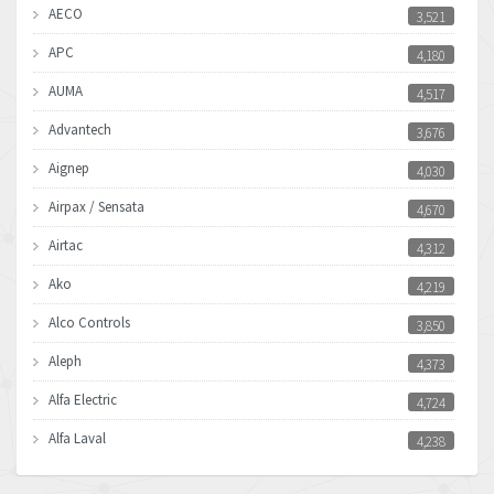
AECO
3,521
APC
4,180
AUMA
4,517
Advantech
3,676
Aignep
4,030
Airpax / Sensata
4,670
Airtac
4,312
Ako
4,219
Alco Controls
3,850
Aleph
4,373
Alfa Electric
4,724
Alfa Laval
4,238
Allen Bradley
3,095