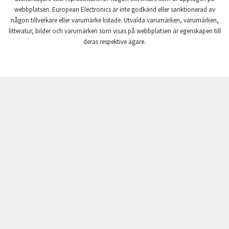
webbplatsen. European Electronics är inte godkänd eller sanktionerad av
Crompton Instruments
3,168
någon tillverkare eller varumärke listade. Utvalda varumärken, varumärken,
litteratur, bilder och varumärken som visas på webbplatsen är egenskapen till
Crouse Hinds
3,533
deras respektive ägare.
Crouzet
4,851
Crydom
3,248
Cutler Hammer
4,377
DEMAG
4,392
Daito
3,633
Danaher Controls
3,030
Danaher Motion
3,324
Danfoss
4,391
Datasensing
4,658
Delta
3,707
Denison