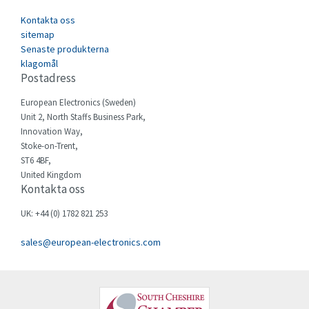
Cefco
4,041
Kontakta oss
Cegelec
sitemap
4,548
Senaste produkterna
Celduc
3,598
klagomål
Postadress
Cello-lite
4,919
European Electronics (Sweden)
Cherry
3,435
Unit 2, North Staffs Business Park,
Chessell
4,850
Innovation Way,
Stoke-on-Trent,
Chint
3,727
ST6 4BF,
United Kingdom
Chloride
3,799
Kontakta oss
Cincinnati Milacron
3,658
UK: +44 (0) 1782 821 253
Citel
4,746
sales@european-electronics.com
Clem
3,800
Cognex
4,472
Comau
4,552