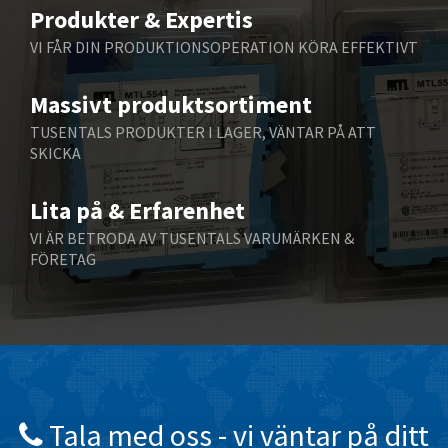
3,835
Produkter & Expertis
Belling Lee
4,701
VI FÅR DIN PRODUKTIONSOPERATION KÖRA EFFEKTIVT
Bently Nevada
4,173
Massivt produktsortiment
Benzlers
4,446
TUSENTALS PRODUKTER I LAGER, VÄNTAR PÅ ATT
Berger Lahr
4,894
SKICKA
Bernstein
3,748
Lita på & Erfarenhet
Bihl+Wiedemann
3,630
VI ÄR BETRODA AV TUSENTALS VARUMÄRKEN &
Boneham & Turner
4,370
FÖRETAG
Bonfiglioli
4,474
Bosch Rexroth
3,722
Bottero
4,769
Brady
4,861
British Encoder
4,548
Tala med oss ​​- vi väntar på ditt