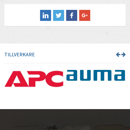
Balluff
3,155
Banner
4,965
Barber Colman
3,225
Barksdale
4,927
Bartec
3,335
TILLVERKARE
Bauer Gear Motor
4,095
Baumer
4,953
Baumuller
4,031
Bbc
4,041
Bd Sensors
4,279
Beckhoff
4,556
Beijer Electronics
4,021
Belimo