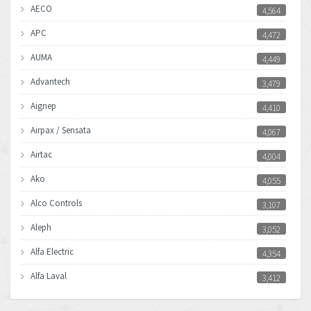
AECO
4,564
APC
4,472
AUMA
4,449
Advantech
3,479
Aignep
4,410
Airpax / Sensata
4,067
Airtac
4,004
Ako
4,055
Alco Controls
3,107
Aleph
3,052
Alfa Electric
4,354
Alfa Laval
3,412
Allen Bradley
4,019