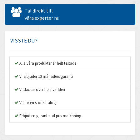
Allen West
4,007
Tal direkt till
Amperite
våra experter nu
3,565
Amphenol
3,193
Amplicon Liveline
3,096
VISSTE DU?
Anybus
3,566
Apex Dynamics
3,816
Alla våra produkter är helt testade
Asco Numatics
4,193
Vi erbjuder 12 månaders garanti
Atos
3,459
Vi skickar över hela världen
Autonics
3,030
Vi har en stor katalog
Aventics
3,277
B&R
Erbjud en garanterad pris matchning
4,565
Baco
4,155
Baldor
4,078