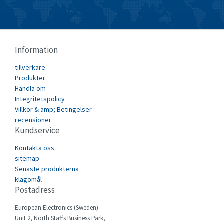
3,599
Burkert
4,743
Bussmann
3,539
Information
Cablecraft
3,340
tillverkare
Cabur
4,376
Produkter
Canalplast
Handla om
3,563
Integritetspolicy
Carlo Gavazzi
4,240
Villkor & amp; Betingelser
recensioner
Castell
4,394
Kundservice
Cefco
3,710
Kontakta oss
Cegelec
sitemap
3,955
Senaste produkterna
Celduc
4,692
klagomål
Postadress
Cello-lite
3,048
European Electronics (Sweden)
Cherry
3,731
Unit 2, North Staffs Business Park,