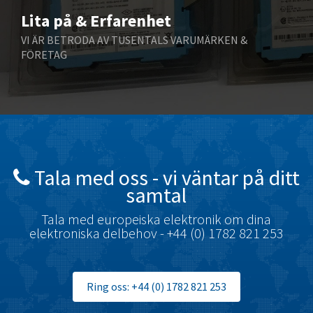
Lita på & Erfarenhet
Bihl+Wiedemann
4,665
VI ÄR BETRODA AV TUSENTALS VARUMÄRKEN &
Boneham & Turner
4,083
FÖRETAG
Bonfiglioli
4,498
Bosch Rexroth
4,199
Bottero
4,152
Brady
4,459
British Encoder
3,350
Tala med oss ​​- vi väntar på ditt
samtal
Brodersen
4,577
Brook Crompton
Tala med europeiska elektronik om dina
4,543
elektroniska delbehov - +44 (0) 1782 821 253
Brown Boveri
3,493
Broyce Control
3,368
Ring oss: +44 (0) 1782 821 253
Bti
3,195
Burgess