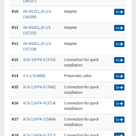
(160257)
#10
AD-M12X1,25-1/4
Adapter
Se
(160256)
#11
AD-M10X1,25-1/8
Adapter
Se
(157333)
#12
AD-M10X1,25-1/4
Adapter
Se
(157334)
#13
ACK-3/8-PK-9 (3710)
Connection for quick
Se
installation
#14
A-5-1/4 (4436)
Pneumatic valve
Se
#15
ACK-1/8-PK-6 (7842)
Connection for quick
Se
installation
#16
ACK-1/8-PK-4 (3714)
Connection for quick
Se
installation
#17
ACK-1/8-PK-3 (5664)
Connection for quick
Se
installation
#18
ACK-1/4-PK-6 (3712)
Connection for quick
Se