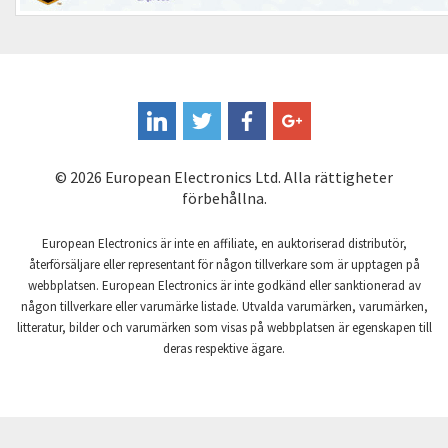
Control Techniques
3,317
Controlli
4,812
Coote
4,085
Coperion K-Tron
3,397
Coutant Electronics
3,223
© 2026 European Electronics Ltd. Alla rättigheter
Coutant Lambda
4,028
förbehållna.
Craig And Derricott
4,947
European Electronics är inte en affiliate, en auktoriserad distributör,
Crompton Controls
3,497
återförsäljare eller representant för någon tillverkare som är upptagen på
webbplatsen. European Electronics är inte godkänd eller sanktionerad av
Crompton Instruments
3,099
någon tillverkare eller varumärke listade. Utvalda varumärken, varumärken,
litteratur, bilder och varumärken som visas på webbplatsen är egenskapen till
Crouse Hinds
3,140
deras respektive ägare.
Crouzet
4,407
Crydom
3,677
Cutler Hammer
3,572