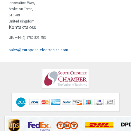
Chessell
3,274
Innovation Way,
Stoke-on-Trent,
Chint
3,043
ST6 4BF,
United Kingdom
Chloride
3,615
Kontakta oss
Cincinnati Milacron
4,505
UK: +44 (0) 1782 821 253
Citel
4,081
sales@european-electronics.com
Clem
3,482
Cognex
4,149
Comau
4,597
Comepi
4,334
Comitronic
3,805
Contactum
3,100
Contraves
3,313
Contrinex
4,914