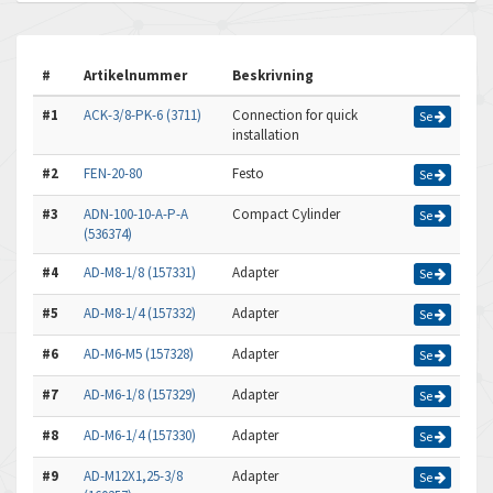
#
Artikelnummer
Beskrivning
#1
ACK-3/8-PK-6 (3711)
Connection for quick
Se
installation
#2
FEN-20-80
Festo
Se
#3
ADN-100-10-A-P-A
Compact Cylinder
Se
(536374)
#4
AD-M8-1/8 (157331)
Adapter
Se
#5
AD-M8-1/4 (157332)
Adapter
Se
#6
AD-M6-M5 (157328)
Adapter
Se
#7
AD-M6-1/8 (157329)
Adapter
Se
#8
AD-M6-1/4 (157330)
Adapter
Se
#9
AD-M12X1,25-3/8
Adapter
Se