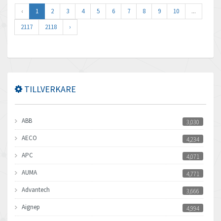
‹
1
2
3
4
5
6
7
8
9
10
...
2117
2118
›
TILLVERKARE
ABB
3,030
AECO
4,234
APC
4,071
AUMA
4,771
Advantech
3,666
Aignep
4,994