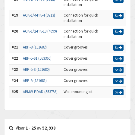
installation
#19
ACK-1/4-PK-4 (3713)
Connection for quick
Se
installation
#20
ACK-1/2-PK-13 (4099)
Connection for quick
Se
installation
#21
ABP-8 (151682)
Cover grooves
Se
#22
ABP-5-S1 (563360)
Cover grooves
Se
#23
ABP-5-S (151680)
Cover grooves
Se
#24
ABP-5 (151681)
Cover grooves
Se
#25
ABMW-PDAD (553756)
Wall mounting kit
Se
Visar
1
-
25
av
52,938