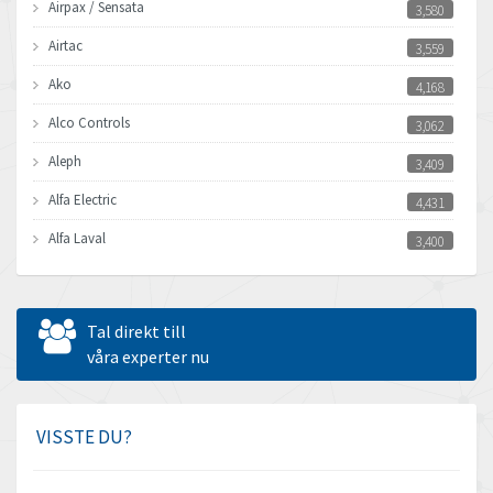
Airpax / Sensata
3,580
Airtac
3,559
Ako
4,168
Alco Controls
3,062
Aleph
3,409
Alfa Electric
4,431
Alfa Laval
3,400
Allen Bradley
3,413
Allen West
4,451
Tal direkt till
Amperite
våra experter nu
4,443
Amphenol
3,121
Amplicon Liveline
4,678
VISSTE DU?
Anybus
3,492